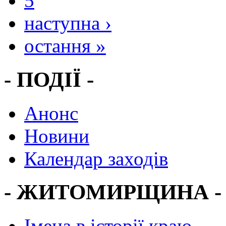
5
наступна ›
остання »
- ПОДІЇ -
Анонс
Новини
Календар заходів
- ЖИТОМИРЩИНА -
Імена в історії краю