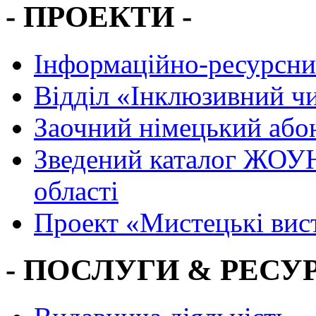
- ПРОЕКТИ -
Інформаційно-ресурсни
Вiддiл «Інклюзивний ч
Заочний німецький або
Зведений каталог ЖОУН
області
Проект «Мистецькі вис
- ПОСЛУГИ & РЕСУР