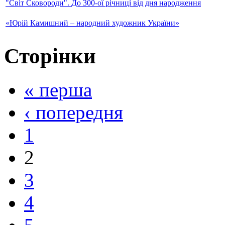
"Світ Сковороди". До 300-ої річниці від дня народження
«Юрій Камишний – народний художник України»
Сторінки
« перша
‹ попередня
1
2
3
4