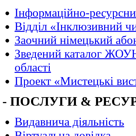
Інформаційно-ресурсни
Вiддiл «Інклюзивний ч
Заочний німецький або
Зведений каталог ЖОУН
області
Проект «Мистецькі вис
- ПОСЛУГИ & РЕСУР
Видавнича діяльність
Віртуальна довідка