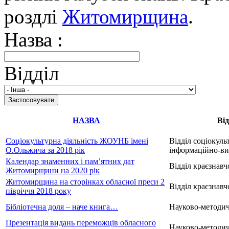
роздлі
Житомирщина
.
Назва :
Відділ
НАЗВА
Від
Соціокультурна діяльність ЖОУНБ імені
Відділ соціокуль
О.Ольжича за 2018 рік
інформаційно-вид
Календар знаменних і пам’ятних дат
Відділ краєзнавч
Житомирщини на 2020 рік
Житомирщина на сторінках обласної преси 2
Відділ краєзнавч
півріччя 2018 року
Бібліотечна доля – наче книга…
Науково-методич
Презентація видань переможців обласного
Науково-методич