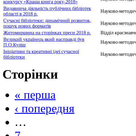
конкурсу «Краща книга року-2018»
Видавнича діяльність публічних бібліотек
Науково-методич
області в 2018 р.
Сучасні бібліотеки: динамічний розвиток,
Науково-методич
пошук нових форматів
Житомирщина на сторінках преси 2018 р.
Відділ краєзнавч
Великий українець який насправді був
Науково-методич
П.О.Куліш
Ініціативи та креативні ідеї сучасної
Науково-методич
бібліотеки
Сторінки
« перша
‹ попередня
…
7