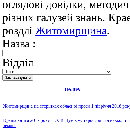
оглядові довідки, методич
різних галузей знань. Кра
роздлі
Житомирщина
.
Назва :
Відділ
НАЗВА
Житомирщина на сторінках обласної преси 1 півріччя 2018 рок
Краща книга 2017 року – О. В. Тунік «Старосільці та навколиш
землі»