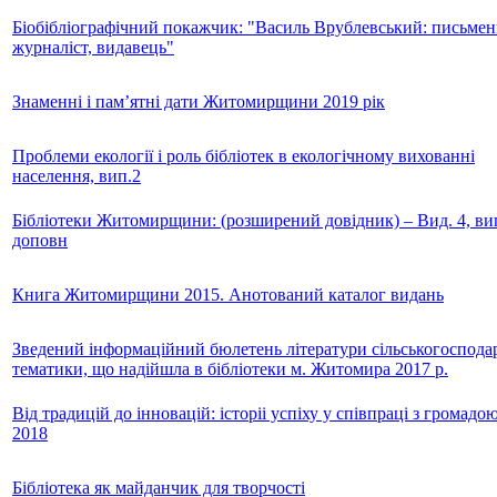
Біобібліографічний покажчик: "Василь Врублевський: письмен
журналіст, видавець"
Знаменні і пам’ятні дати Житомирщини 2019 рік
Проблеми екології і роль бібліотек в екологічному вихованні
населення, вип.2
Бібліотеки Житомирщини: (розширений довідник) – Вид. 4, вип
доповн
Книга Житомирщини 2015. Анотований каталог видань
Зведений інформаційний бюлетень літератури сільськогосподар
тематики, що надійшла в бібліотеки м. Житомира 2017 р.
Від традицій до інновацій: історіі успіху у співпраці з громадою
2018
Бібліотека як майданчик для творчості