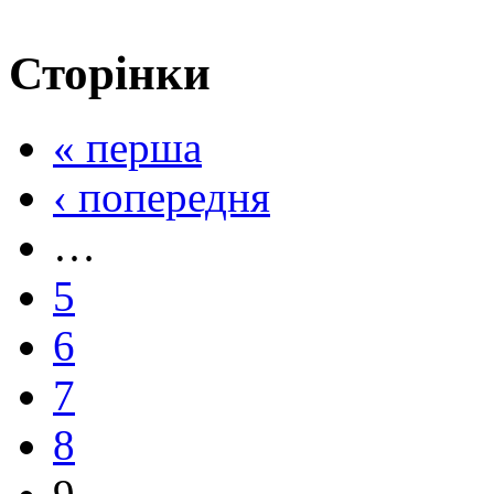
Сторінки
« перша
‹ попередня
…
5
6
7
8