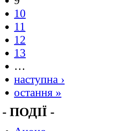
9
10
11
12
13
…
наступна ›
остання »
- ПОДІЇ -