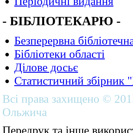
Періодичні видання
- БІБЛІОТЕКАРЮ -
Безперервна бібліотечна
Бібліотеки області
Ділове досьє
Статистичний збірник 
Всі права захищено © 20
Ольжича
Передрук та інше викорис