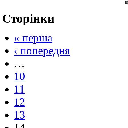
в
Сторінки
« перша
‹ попередня
…
10
11
12
13
14