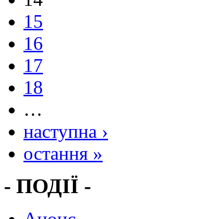
15
16
17
18
…
наступна ›
остання »
- ПОДІЇ -
Анонс