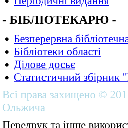
Періодичні видання
- БІБЛІОТЕКАРЮ -
Безперервна бібліотечна
Бібліотеки області
Ділове досьє
Статистичний збірник 
Всі права захищено © 20
Ольжича
Передрук та інше викорис