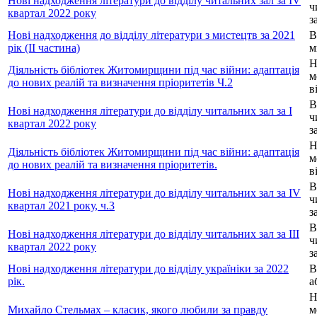
Нові надходження літератури до відділу читальних зал за IV
ч
квартал 2022 року
з
Нові надходження до відділу літератури з мистецтв за 2021
В
рік (ІІ частина)
м
Н
Діяльність бібліотек Житомирщини під час війни: адаптація
м
до нових реалій та визначення пріоритетів Ч.2
в
В
Нові надходження літератури до відділу читальних зал за I
ч
квартал 2022 року
з
Н
Діяльність бібліотек Житомирщини під час війни: адаптація
м
до нових реалій та визначення пріоритетів.
в
В
Нові надходження літератури до відділу читальних зал за IV
ч
квартал 2021 року, ч.3
з
В
Нові надходження літератури до відділу читальних зал за ІІІ
ч
квартал 2022 року
з
Нові надходження літератури до відділу україніки за 2022
В
рік.
а
Н
Михайло Стельмах – класик, якого любили за правду
м