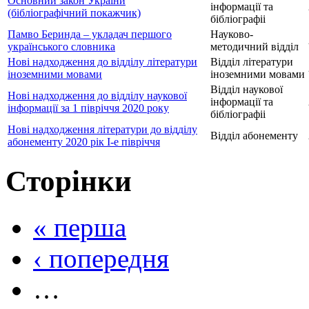
Основний закон України
інформації та
(бібліографічний покажчик)
бібліографіі
Памво Беринда – укладач першого
Науково-
українського словника
методичний відділ
Нові надходження до відділу літератури
Відділ літератури
іноземними мовами
іноземними мовами
Відділ наукової
Нові надходження до відділу наукової
інформації та
інформації за 1 півріччя 2020 року
бібліографіі
Нові надходження літератури до відділу
Відділ абонементу
абонементу 2020 рік І-е півріччя
Сторінки
« перша
‹ попередня
…