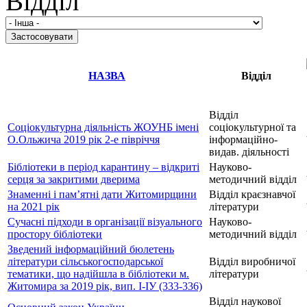
Відділ
НАЗВА
Відділ
Відділ
Соціокультурна діяльність ЖОУНБ імені
соціокультурної та
О.Ольжича 2019 рік 2-е півріччя
інформаційно-
видав. діяльності
Бібліотеки в період карантину – відкриті
Науково-
серця за закритими дверима
методичний відділ
Знаменні і пам’ятні дати Житомирщини
Відділ краєзнавчої
на 2021 рік
літератури
Сучасні підходи в організації візуального
Науково-
простору бібліотеки
методичний відділ
Зведений інформаційний бюлетень
літератури сільськогосподарської
Відділ виробничої
тематики, що надійшла в бібліотеки м.
літератури
Житомира за 2019 рік, вип. І-ІУ (333-336)
Відділ наукової