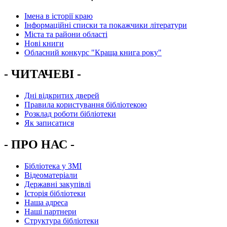
Імена в історії краю
Інформаційні списки та покажчики літератури
Міста та райони області
Нові книги
Обласний конкурс "Краща книга року"
- ЧИТАЧЕВІ -
Дні відкритих дверей
Правила користування бібліотекою
Розклад роботи бібліотеки
Як записатися
- ПРО НАС -
Бібліотека у ЗМІ
Відеоматеріали
Державні закупівлі
Історія бібліотеки
Наша адреса
Наші партнери
Структура бібліотеки