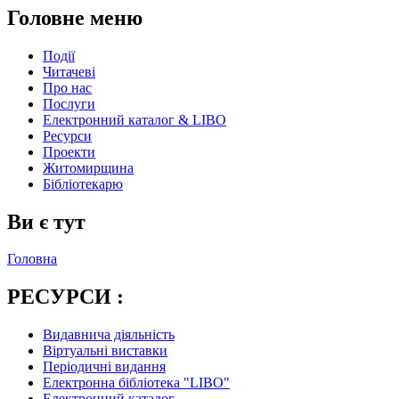
Головне меню
Події
Читачеві
Про нас
Послуги
Електронний каталог & LIBO
Ресурси
Проекти
Житомирщина
Бібліотекарю
Ви є тут
Головна
РЕСУРСИ :
Видавнича діяльність
Віртуальні виставки
Періодичні видання
Електронна бібліотека "LIBO"
Електронний каталог