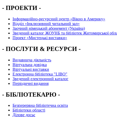
- ПРОЕКТИ -
Інформаційно-ресурсний центр «Вікно в Америку»
Вiддiл «Інклюзивний читальний зал»
Заочний німецький абонемент (Україна)
Зведений каталог ЖОУНБ та бібліотек Житомирської обла
Проект «Мистецькі виставки»
- ПОСЛУГИ & РЕСУРСИ -
Видавнича діяльність
Віртуальна довідка
Віртуальні виставки
Електронна бібліотека "LIBO"
Зведений електронний каталог
Періодичні видання
- БІБЛІОТЕКАРЮ -
Безперервна бібліотечна освіта
Бібліотеки області
Ділове досьє