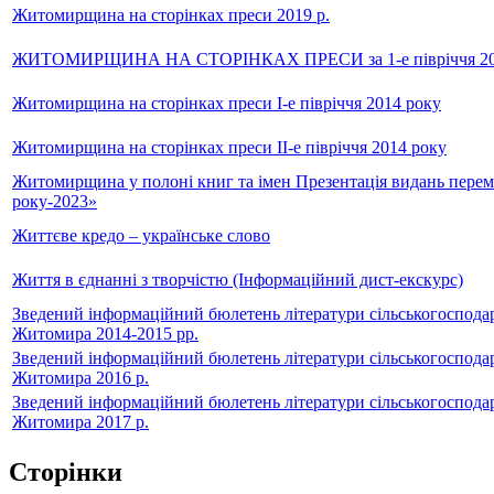
Житомирщина на сторінках преси 2019 р.
ЖИТОМИРЩИНА НА СТОРІНКАХ ПРЕСИ за 1-е півріччя 20
Житомирщина на сторінках преси І-е півріччя 2014 року
Житомирщина на сторінках преси ІІ-е півріччя 2014 року
Житомирщина у полоні книг та імен Презентація видань пере
року-2023»
Життєве кредо – українське слово
Життя в єднанні з творчістю (Інформаційний дист-екскурс)
Зведений інформаційний бюлетень літератури сільськогосподар
Житомира 2014-2015 рр.
Зведений інформаційний бюлетень літератури сільськогосподар
Житомира 2016 р.
Зведений інформаційний бюлетень літератури сільськогосподар
Житомира 2017 р.
Сторінки