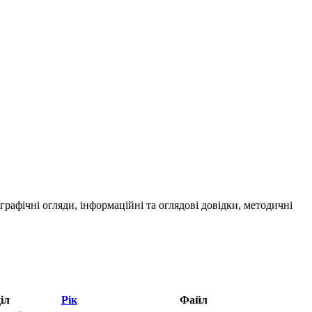
ографічні огляди, інформаційні та оглядові довідки, методичні
іл
Рік
Файл