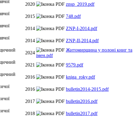
авчої
2020
znsp_2019.pdf
авчої
2015
748.pdf
авчої
2014
ZNP-I-2014.pdf
авчої
2014
ZNP-II-2014.pdf
одичний
Житомирщина у полоні книг та
2024
імен.pdf
одичний
2021
9579.pdf
одичний
2016
kniga_roky.pdf
ничої
2016
bulletin2014-2015.pdf
ничої
2017
bulletin2016.pdf
ничої
2018
bulletin2017.pdf