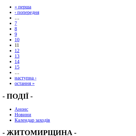
« перша
‹ попередня
…
7
8
9
10
11
12
13
14
15
…
наступна ›
остання »
- ПОДІЇ -
Анонс
Новини
Календар заходів
- ЖИТОМИРЩИНА -