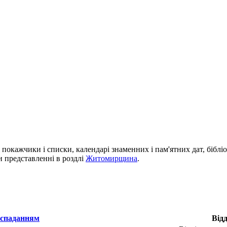
і покажчики і списки, календарі знаменних і пам'ятних дат, біблі
си представленні в роздлі
Житомирщина
.
Відд