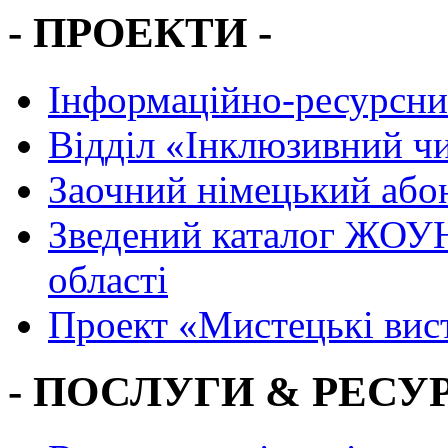
- ПРОЕКТИ -
Інформаційно-ресурсни
Вiддiл «Інклюзивний ч
Заочний німецький або
Зведений каталог ЖОУН
області
Проект «Мистецькі вис
- ПОСЛУГИ & РЕСУР