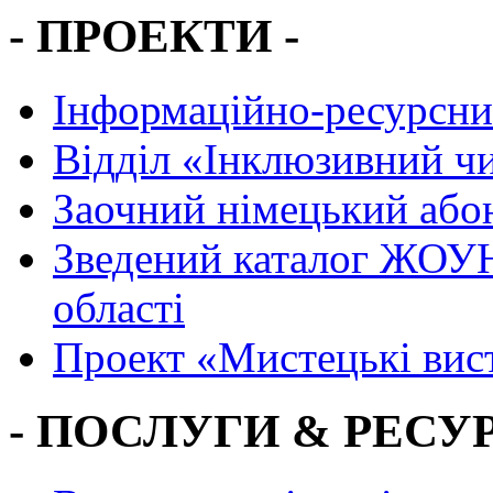
- ПРОЕКТИ -
Інформаційно-ресурсни
Вiддiл «Інклюзивний ч
Заочний німецький або
Зведений каталог ЖОУН
області
Проект «Мистецькі вис
- ПОСЛУГИ & РЕСУР