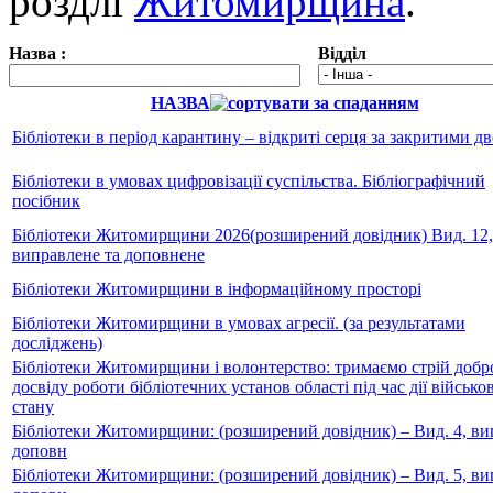
роздлі
Житомирщина
.
Назва :
Відділ
НАЗВА
Бібліотеки в період карантину – відкриті серця за закритими д
Бібліотеки в умовах цифровізації суспільства. Бібліографічний
посібник
Бібліотеки Житомирщини 2026(розширений довідник) Вид. 12,
виправлене та доповнене
Бібліотеки Житомирщини в інформаційному просторі
Бібліотеки Житомирщини в умовах агресії. (за результатами
досліджень)
Бібліотеки Житомирщини і волонтерство: тримаємо стрій доброї
досвіду роботи бібліотечних установ області під час дії військо
стану
Бібліотеки Житомирщини: (розширений довідник) – Вид. 4, вип
доповн
Бібліотеки Житомирщини: (розширений довідник) – Вид. 5, вип