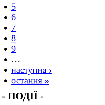
5
6
7
8
9
…
наступна ›
остання »
- ПОДІЇ -