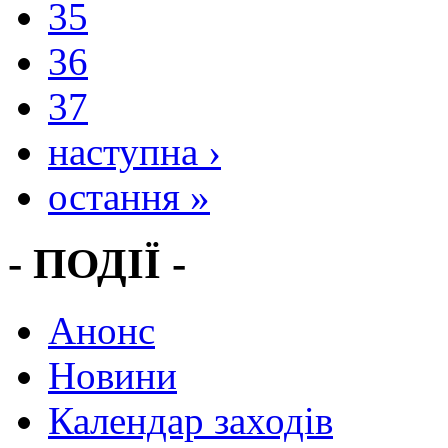
35
36
37
наступна ›
остання »
- ПОДІЇ -
Анонс
Новини
Календар заходів