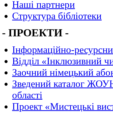
Наші партнери
Структура бібліотеки
- ПРОЕКТИ -
Інформаційно-ресурсни
Вiддiл «Інклюзивний ч
Заочний німецький або
Зведений каталог ЖОУН
області
Проект «Мистецькі вис