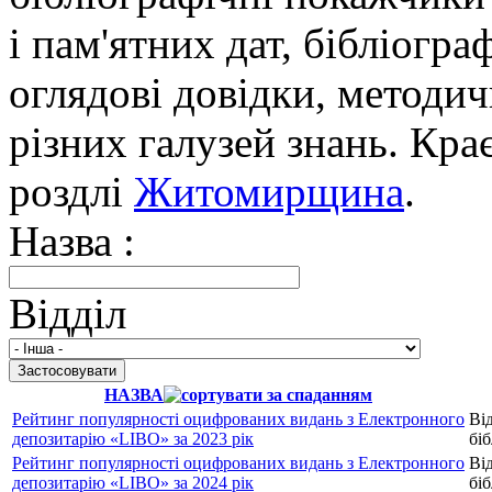
і пам'ятних дат, бібліогра
оглядові довідки, методич
різних галузей знань. Кра
роздлі
Житомирщина
.
Назва :
Відділ
НАЗВА
Рейтинг популярності оцифрованих видань з Електронного
Від
депозитарію «LIBO» за 2023 рік
біб
Рейтинг популярності оцифрованих видань з Електронного
Від
депозитарію «LIBO» за 2024 рік
біб