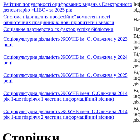
Рейтинг популярності оцифрованих видань з Електронного
Ін
депозитарію «LIBO» за 2025 рік
від
Система підвищення професійної компетентності
На
бібліотечних працівників: нові пріоритети і вимоги
Соціальне партнерство як фактор успіху бібліотеки
На
Від
Соціокультурна діяльність ЖОУНБ ім. О. Ольжича у 2023
ін
році
дія
Від
Соціокультурна діяльність ЖОУНБ ім. О. Ольжича у 2024
ін
році
дія
Від
Соціокультурна діяльність ЖОУНБ ім. О. Ольжича у 2025
ін
році
дія
Від
Соціокультурна діяльність ЖОУНБ імені О.Ольжича 2014
ін
рік 1-ше півріччя 1 частина (інформаційний вісник)
дія
Від
Соціокультурна діяльність ЖОУНБ імені О.Ольжича 2014
ін
рік 1-ше півріччя 2 частина (інформаційний вісник)
дія
Сторінки