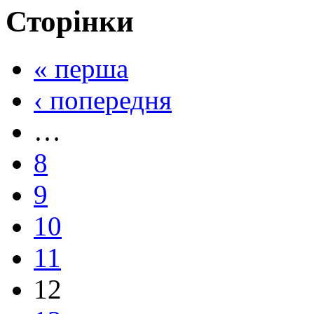
Сторінки
« перша
‹ попередня
…
8
9
10
11
12