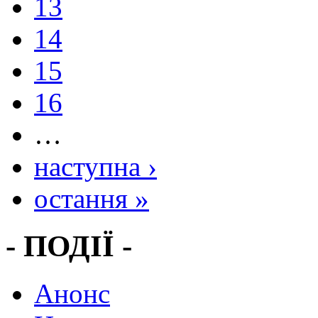
13
14
15
16
…
наступна ›
остання »
- ПОДІЇ -
Анонс