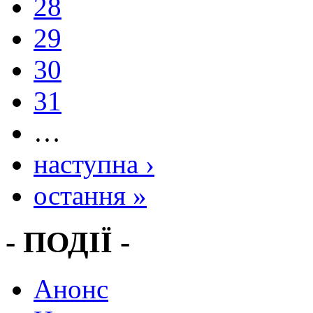
28
29
30
31
…
наступна ›
остання »
- ПОДІЇ -
Анонс