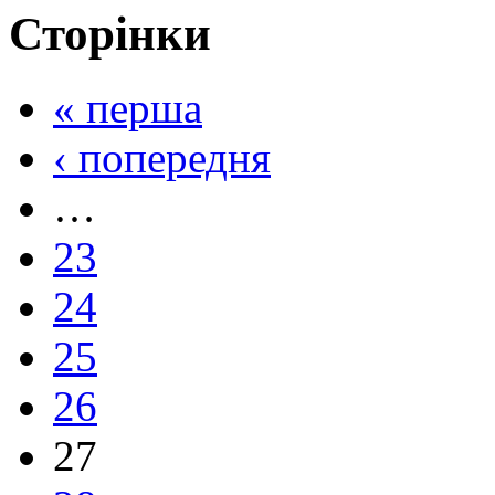
Сторінки
« перша
‹ попередня
…
23
24
25
26
27