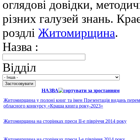
оглядові довідки, методич
різних галузей знань. Кра
роздлі
Житомирщина
.
Назва :
Відділ
НАЗВА
Житомирщина у полоні книг та імен Презентація видань пере
обласного конкурсу «Краща книга року-2023»
Житомирщина на сторінках преси ІІ-е півріччя 2014 року
Житомирщина на сторінках преси І-е півріччя 2014 року