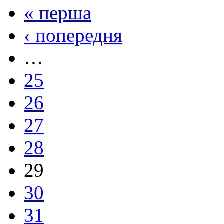
« перша
‹ попередня
…
25
26
27
28
29
30
31