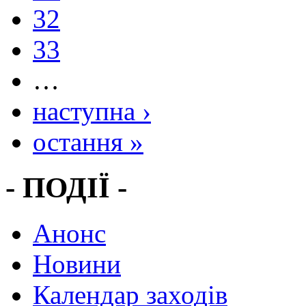
32
33
…
наступна ›
остання »
- ПОДІЇ -
Анонс
Новини
Календар заходів