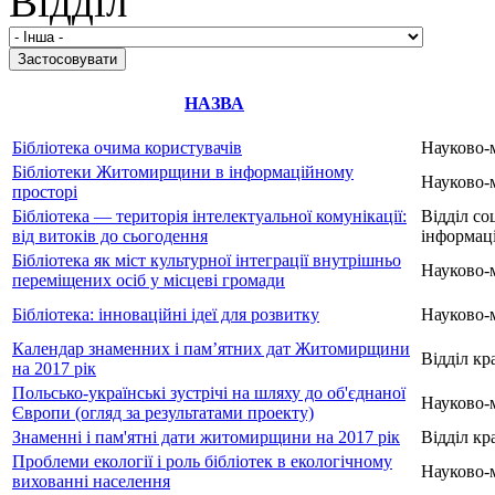
Відділ
НАЗВА
Бібліотека очима користувачів
Науково-
Бібліотеки Житомирщини в інформаційному
Науково-
просторі
Бібліотека — територія інтелектуальної комунікації:
Відділ со
від витоків до сьогодення
інформаці
Бібліотека як міст культурної інтеграції внутрішньо
Науково-
переміщених осіб у місцеві громади
Бібліотека: інноваційні ідеї для розвитку
Науково-
Календар знаменних і пам’ятних дат Житомирщини
Відділ кр
на 2017 рік
Польсько-українські зустрічі на шляху до об'єднаної
Науково-
Європи (огляд за результатами проекту)
Знаменні і пам'ятні дати житомирщини на 2017 рік
Відділ кр
Проблеми екології і роль бібліотек в екологічному
Науково-
вихованні населення