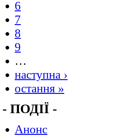
6
7
8
9
…
наступна ›
остання »
- ПОДІЇ -
Анонс