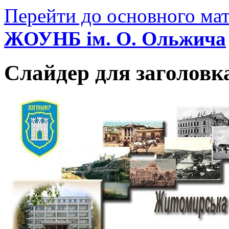
Перейти до основного мат
ЖОУНБ ім. О. Ольжича
Слайдер для заголовк