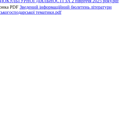
ІОКУЛЬТУРНОЇ ДІЯЛЬНОСТІ ЗА 2 півріччя 2025 року.pdf
Зведений інформаційний бюлетень літератури
ськогосподарської тематики.pdf