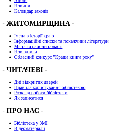
Анонс
Новини
Календар заходів
- ЖИТОМИРЩИНА -
Імена в історії краю
Інформаційні списки та покажчики літератури
Міста та райони області
Нові книги
Обласний конкурс "Краща книга року"
- ЧИТАЧЕВІ -
Дні відкритих дверей
Правила користування бібліотекою
Розклад роботи бібліотеки
Як записатися
- ПРО НАС -
Бібліотека у ЗМІ
Відеоматеріали