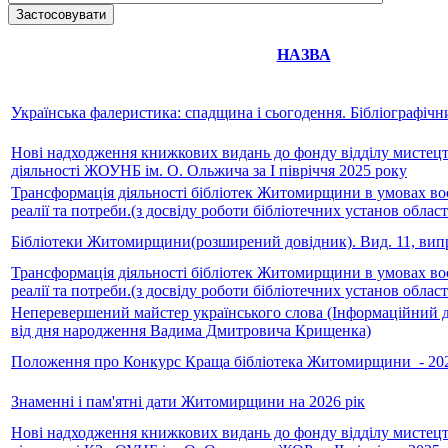
НАЗВА
Українська фалеристика: спадщина і сьогодення. Бібліографічн
Нові надходження книжкових видань до фонду відділу мистецтв
діяльності ЖОУНБ ім. О. Ольжича за І півріччя 2025 року
Трансформація діяльності бібліотек Житомирщини в умовах воє
реалії та потреби.(з досвіду роботи бібліотечних установ області
Бібліотеки Житомирщини(розширений довідник). Вид. 11, вип
Трансформація діяльності бібліотек Житомирщини в умовах воє
реалії та потреби.(з досвіду роботи бібліотечних установ області
Неперевершений майстер українського слова (Інформаційний д
від дня народження Вадима Дмитровича Крищенка)
Положення про Конкурс Краща бібліотека Житомирщини_- 20
Знаменні і пам'ятні дати Житомирщини на 2026 рік
Нові надходження книжкових видань до фонду відділу мистецтв