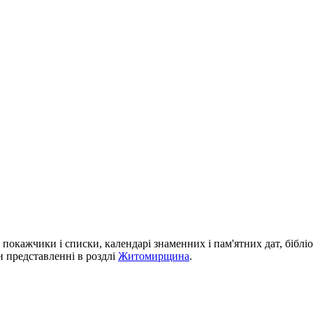
і покажчики і списки, календарі знаменних і пам'ятних дат, біблі
си представленні в роздлі
Житомирщина
.