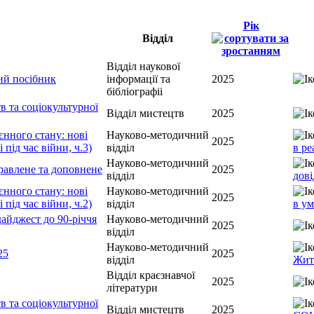
Рік
Відділ
Відділ наукової
ий посібник
інформації та
2025
бібліографіі
 та соціокультурної
Відділ мистецтв
2025
нного стану: нові
Науково-методичний
2025
 під час війни, ч.3)
відділ
в ре
Науково-методичний
равлене та доповнене
2025
відділ
дові
нного стану: нові
Науково-методичний
2025
 під час війни, ч.2)
відділ
в ум
айджест до 90-річчя
Науково-методичний
2025
відділ
Науково-методичний
25
2025
відділ
Жит
Відділ краєзнавчої
2025
літератури
 та соціокультурної
Відділ мистецтв
2025