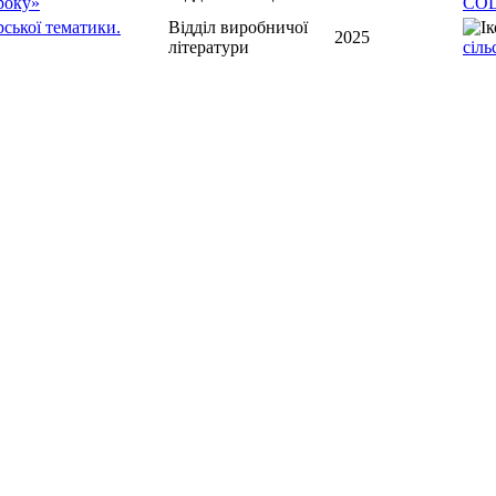
року»
СОЦ
ської тематики.
Відділ виробничої
2025
літератури
сіль