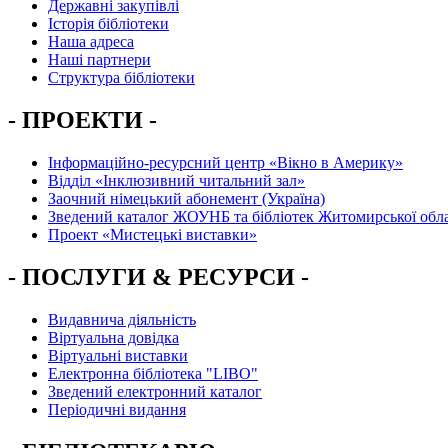
Державні закупівлі
Історія бібліотеки
Наша адреса
Наші партнери
Структура бібліотеки
- ПРОЕКТИ -
Інформаційно-ресурсний центр «Вікно в Америку»
Вiддiл «Інклюзивний читальний зал»
Заочний німецький абонемент (Україна)
Зведений каталог ЖОУНБ та бібліотек Житомирської обла
Проект «Мистецькі виставки»
- ПОСЛУГИ & РЕСУРСИ -
Видавнича діяльність
Віртуальна довідка
Віртуальні виставки
Електронна бібліотека "LIBO"
Зведений електронний каталог
Періодичні видання