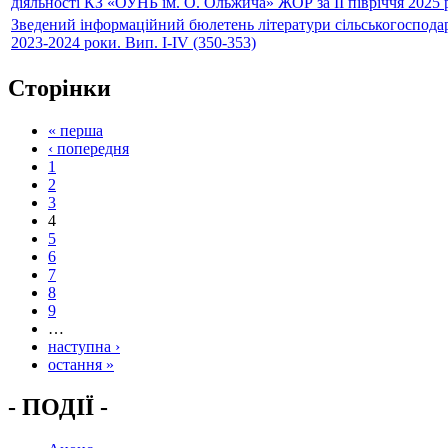
діяльності КЗ «ОУНБ ім. О. Ольжича» ЖОР за ІІ півріччя 2025 
Зведений інформаційний бюлетень літератури сільськогосподар
2023-2024 роки. Вип. І-ІV (350-353)
Сторінки
« перша
‹ попередня
1
2
3
4
5
6
7
8
9
…
наступна ›
остання »
- ПОДІЇ -