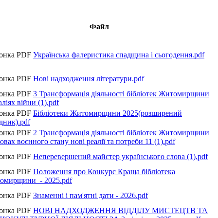
Файл
Українська фалеристика спадщина і сьогодення.pdf
Нові надходження літератури.pdf
3 Трансформація діяльності бібліотек Житомирщини
аліях війни (1).pdf
Бібліотеки Житомирщини 2025(розширений
дник).pdf
2 Трансформація діяльності бібліотек Житомирщини
овах воєнного стану нові реалії та потреби 11 (1).pdf
Неперевершений майстер українського слова (1).pdf
Положення про Конкурс Краща бібліотека
омирщини_- 2025.pdf
Знаменні і пам'ятні дати - 2026.pdf
НОВІ НАДХОДЖЕННЯ ВІДДІЛУ МИСТЕЦТВ ТА