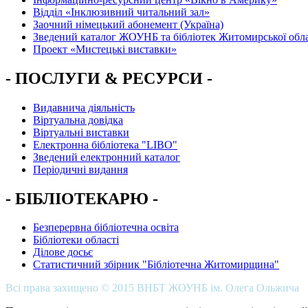
Вiддiл «Інклюзивний читальний зал»
Заочний німецький абонемент (Україна)
Зведений каталог ЖОУНБ та бібліотек Житомирської обла
Проект «Мистецькі виставки»
- ПОСЛУГИ & РЕСУРСИ -
Видавнича діяльність
Віртуальна довідка
Віртуальні виставки
Електронна бібліотека "LIBO"
Зведений електронний каталог
Періодичні видання
- БІБЛІОТЕКАРЮ -
Безперервна бібліотечна освіта
Бібліотеки області
Ділове досьє
Статистичний збірник "Бібліотечна Житомирщина"
Всі права захищено © 2015 ВНБТ ЖОУНБ ім. Олега Ольжича