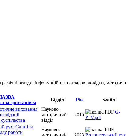
ографічні огляди, інформаційні та оглядові довідки, методичні
НАЗВА
Відділ
Рік
Файл
іотичне виховання
Науково-
G-
солідації
методичний
2015
P_V.pdf
 суспільства
відділ
й рух. Єдині та
Науково-
віду роботи
методичний
2023
Волонтерський рух.