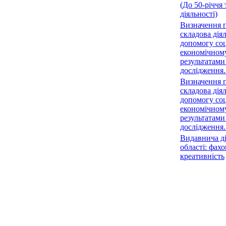
(До 50-річчя 
діяльності)
Визначення п
складова діял
допомогу соц
економічному
результатами
дослідження.
Визначення п
складова діял
допомогу соц
економічному
результатами
дослідження.
Видавнича ді
області: фахо
креативність