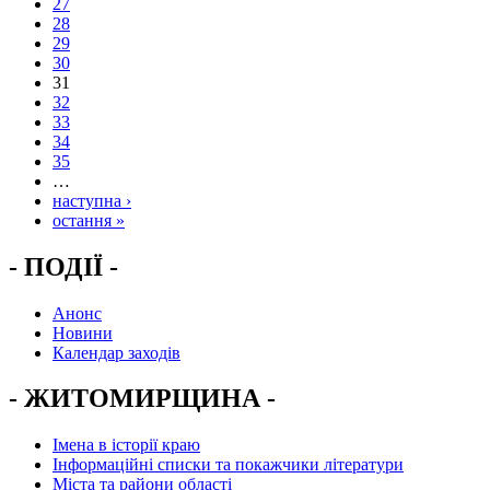
27
28
29
30
31
32
33
34
35
…
наступна ›
остання »
- ПОДІЇ -
Анонс
Новини
Календар заходів
- ЖИТОМИРЩИНА -
Імена в історії краю
Інформаційні списки та покажчики літератури
Міста та райони області