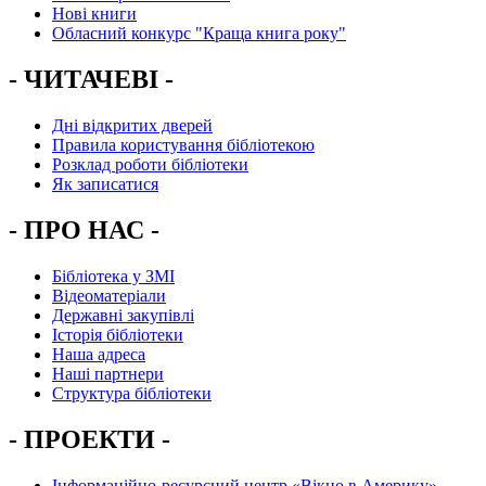
Нові книги
Обласний конкурс "Краща книга року"
- ЧИТАЧЕВІ -
Дні відкритих дверей
Правила користування бібліотекою
Розклад роботи бібліотеки
Як записатися
- ПРО НАС -
Бібліотека у ЗМІ
Відеоматеріали
Державні закупівлі
Історія бібліотеки
Наша адреса
Наші партнери
Структура бібліотеки
- ПРОЕКТИ -
Інформаційно-ресурсний центр «Вікно в Америку»