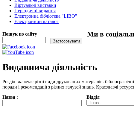
Віртуальні виставки
Періодичні видання
Електронна бібліотека "LIBO"
Електронний каталог
Ми в соціаль
Пошук по сайту
Видавнича діяльність
Розділ включає різні види друкованих матеріалів: бібліографічн
поради і рекомендації з різних галузей знань. Краєзнавчі ресур
Назва :
Відділ