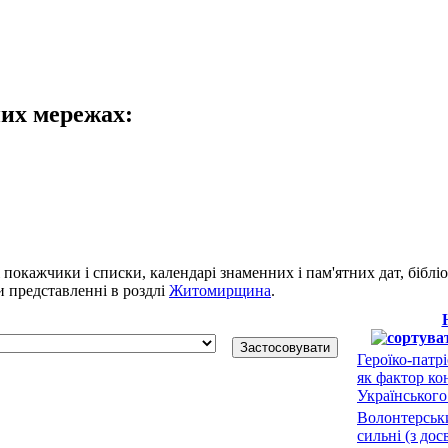
них мережах:
і покажчики і списки, календарі знаменних і пам'ятних дат, біблі
си представленні в роздлі
Житомирщина
.
Героїко-патр
як фактор кон
Українського
Волонтерськи
сильні (з дос