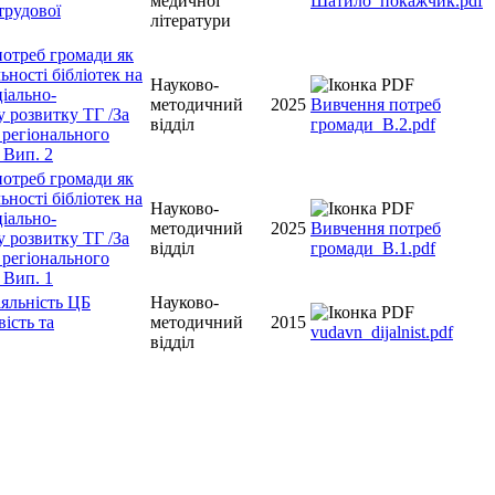
медичної
Шатило_покажчик.pdf
трудової
літератури
отреб громади як
ьності бібліотек на
Науково-
іально-
методичний
2025
Вивчення потреб
 розвитку ТГ /За
відділ
громади_В.2.pdf
 регіонального
 Вип. 2
отреб громади як
ьності бібліотек на
Науково-
іально-
методичний
2025
Вивчення потреб
 розвитку ТГ /За
відділ
громади_В.1.pdf
 регіонального
 Вип. 1
яльність ЦБ
Науково-
вість та
методичний
2015
vudavn_dijalnist.pdf
відділ