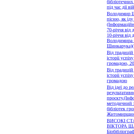
бібліотечних
під час дії в
Володимир Ш
пісню, як іду
(Інформацій
70-річчя від
10-річчя від 
Володимира
Шинкарука)(
Від традицій
історіі успіху
громадою, 2
Від традицій
історіі успіху
громадою
Від ідеї до р
результативн
проєкту.(Інф
методичний з
бібліотек гр
Житомирщин
ВИСОКІ С
ВІКТОРА 
Біобібліогра