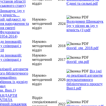
 установ області
відділ
Єдині та сильні.pdf
ійськового стану)
инкарук: іду у
 у вічність…
ний дайджест до
Науково-
Володимир Шинкарук
 дня народження та
методичний
2024
Іду у пісню як іду у
дня смерті
відділ
вічність (1).pdf
 Федоровича
1954-2014)
 до інновацій:
Науково-
 у співпраці з
методичний
2018
dosvid_otg_2018.pdf
018
відділ
 до інновацій:
Науково-
 у співпраці з
методичний
2017
dosvid_otg.pdf
відділ
еалізації: алгоритм
Від ідеї
ого бібліотечного
Науково-
до реалізації алгоритм
ормаційно-
методичний
2026
результативного
бірник із досвіду
відділ
бібліотечного проєкту
омад
Вип1.pdf
и. Вип.1)
ТАНДАРТИ
Відділ
ШАТИЛА
спеціалізованої
фічний покажчик
2022