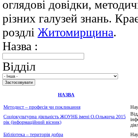
оглядові довідки, методич
різних галузей знань. Кра
роздлі
Житомирщина
.
Назва :
Відділ
НАЗВА
Методист – професія чи покликання
Нау
Від
Соціокультурна діяльність ЖОУНБ імені О.Ольжича 2015
інф
рік (інформаційний вісник)
дія
Бібліотека – територія добра
Нау