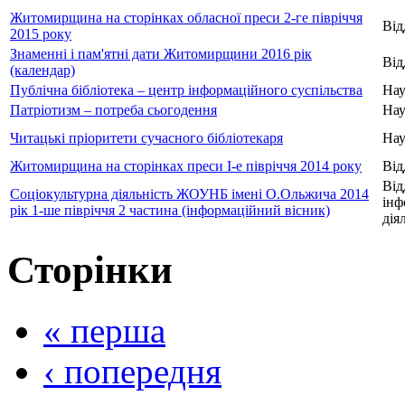
Житомирщина на сторінках обласної преси 2-ге півріччя
Від
2015 року
Знаменні і пам'ятні дати Житомирщини 2016 рік
Від
(календар)
Публічна бібліотека – центр інформаційного суспільства
Нау
Патріотизм – потреба сьогодення
Нау
Читацькі пріоритети сучасного бібліотекаря
Нау
Житомирщина на сторінках преси І-е півріччя 2014 року
Від
Від
Соціокультурна діяльність ЖОУНБ імені О.Ольжича 2014
інф
рік 1-ше півріччя 2 частина (інформаційний вісник)
дія
Сторінки
« перша
‹ попередня