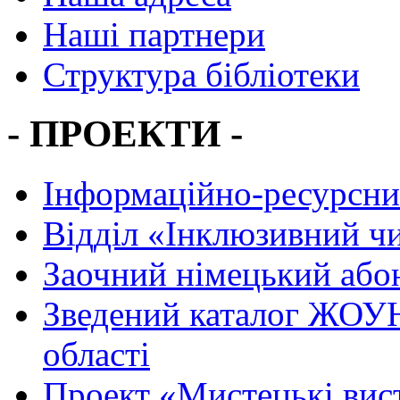
Наші партнери
Структура бібліотеки
- ПРОЕКТИ -
Інформаційно-ресурсни
Вiддiл «Інклюзивний ч
Заочний німецький або
Зведений каталог ЖОУН
області
Проект «Мистецькі вис