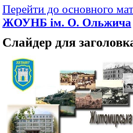
Перейти до основного мат
ЖОУНБ ім. О. Ольжича
Слайдер для заголовк