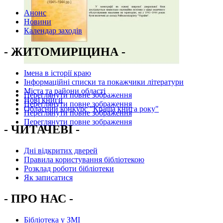
Анонс
Новини
Календар заходів
- ЖИТОМИРЩИНА -
Імена в історії краю
Інформаційні списки та покажчики літератури
Міста та райони області
Переглянути повне зображення
Нові книги
Переглянути повне зображення
Обласний конкурс "Краща книга року"
Переглянути повне зображення
Переглянути повне зображення
- ЧИТАЧЕВІ -
Дні відкритих дверей
Правила користування бібліотекою
Розклад роботи бібліотеки
Як записатися
- ПРО НАС -
Бібліотека у ЗМІ