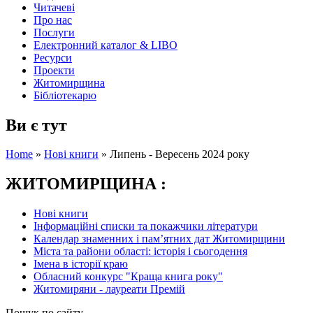
Читачеві
Про нас
Послуги
Електронний каталог & LIBO
Ресурси
Проекти
Житомирщина
Бібліотекарю
Ви є тут
Home
»
Нові книги
»
Липень - Вересень 2024 року
ЖИТОМИРЩИНА :
Нові книги
Інформаційні списки та покажчики літератури
Календар знаменних і пам’ятних дат Житомирщини
Міста та райони області: історія і сьогодення
Імена в історії краю
Обласний конкурс "Краща книга року"
Житомиряни - лауреати Премій
Пошук по сайту