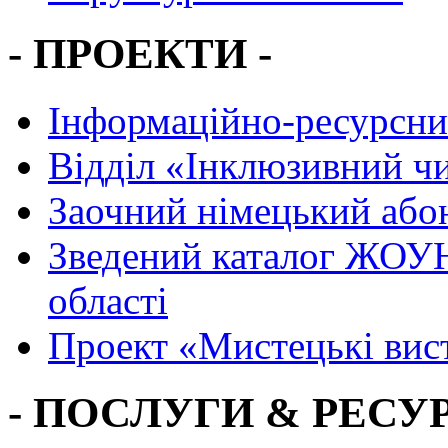
- ПРОЕКТИ -
Інформаційно-ресурсни
Вiддiл «Інклюзивний ч
Заочний німецький або
Зведений каталог ЖОУН
області
Проект «Мистецькі вис
- ПОСЛУГИ & РЕСУР