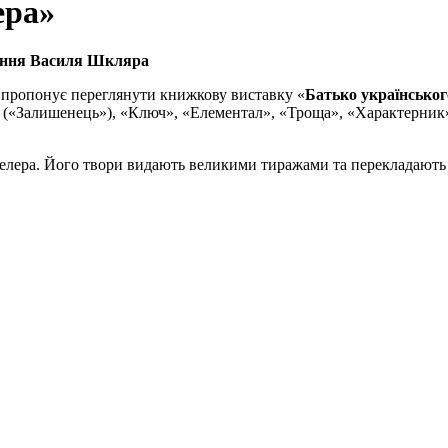
ера»
ження Василя Шкляра
и пропонує переглянути книжкову виставку «
Батько українськог
«Залишенець»), «Ключ», «Елементал», «Троща», «Характерник», «
елера. Його твори видають великими тиражами та перекладають 