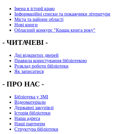
Імена в історії краю
Інформаційні списки та покажчики літератури
Міста та райони області
Нові книги
Обласний конкурс "Краща книга року"
- ЧИТАЧЕВІ -
Дні відкритих дверей
Правила користування бібліотекою
Розклад роботи бібліотеки
Як записатися
- ПРО НАС -
Бібліотека у ЗМІ
Відеоматеріали
Державні закупівлі
Історія бібліотеки
Наша адреса
Наші партнери
Структура бібліотеки