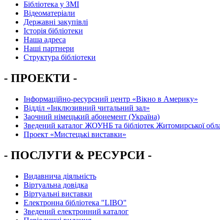
Бібліотека у ЗМІ
Відеоматеріали
Державні закупівлі
Історія бібліотеки
Наша адреса
Наші партнери
Структура бібліотеки
- ПРОЕКТИ -
Інформаційно-ресурсний центр «Вікно в Америку»
Вiддiл «Інклюзивний читальний зал»
Заочний німецький абонемент (Україна)
Зведений каталог ЖОУНБ та бібліотек Житомирської обла
Проект «Мистецькі виставки»
- ПОСЛУГИ & РЕСУРСИ -
Видавнича діяльність
Віртуальна довідка
Віртуальні виставки
Електронна бібліотека "LIBO"
Зведений електронний каталог