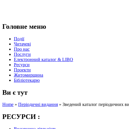
Головне меню
Події
Читачеві
Про нас
Послуги
Електронний каталог & LIBO
Ресурси
Проекти
Житомирщина
Бібліотекарю
Ви є тут
Home
»
Періодичні видання
»
Зведений каталог періодичних ви
РЕСУРСИ :
Видавнича діяльність