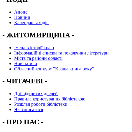
Анонс
Новини
Календар заходів
- ЖИТОМИРЩИНА -
Імена в історії краю
Інформаційні списки та покажчики літератури
Міста та райони області
Нові книги
Обласний конкурс "Краща книга року"
- ЧИТАЧЕВІ -
Дні відкритих дверей
Правила користування бібліотекою
Розклад роботи бібліотеки
Як записатися
- ПРО НАС -