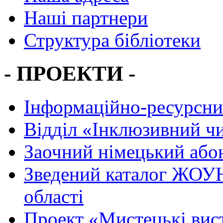
Наші партнери
Структура бібліотеки
- ПРОЕКТИ -
Інформаційно-ресурсни
Вiддiл «Інклюзивний ч
Заочний німецький або
Зведений каталог ЖОУН
області
Проект «Мистецькі вис