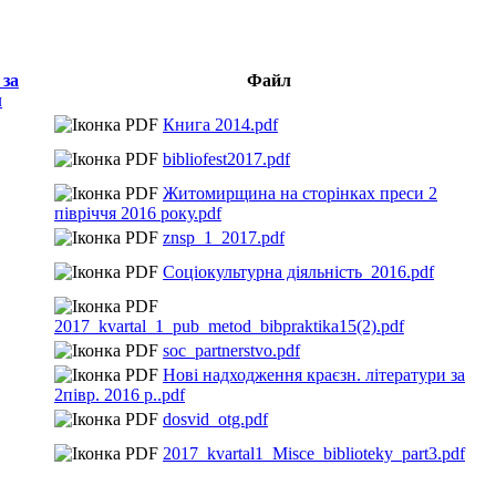
Файл
Книга 2014.pdf
bibliofest2017.pdf
Житомирщина на сторінках преси 2
півріччя 2016 року.pdf
znsp_1_2017.pdf
Соціокультурна діяльність_2016.pdf
2017_kvartal_1_pub_metod_bibpraktika15(2).pdf
soc_partnerstvo.pdf
Нові надходження краєзн. літератури за
2півр. 2016 р..pdf
dosvid_otg.pdf
2017_kvartal1_Misce_biblioteky_part3.pdf