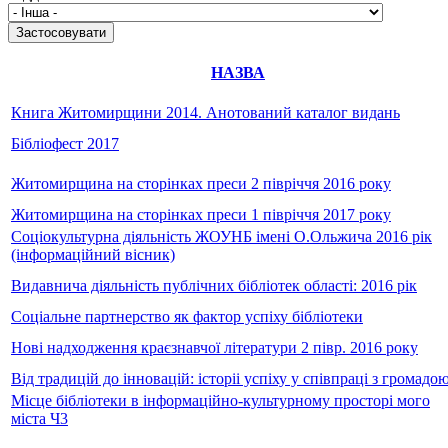
НАЗВА
Книга Житомирщини 2014. Анотований каталог видань
Бібліофест 2017
Житомирщина на сторінках преси 2 півріччя 2016 року
Житомирщина на сторінках преси 1 півріччя 2017 року
Соціокультурна діяльність ЖОУНБ імені О.Ольжича 2016 рік
(інформаційний вісник)
Видавнича діяльність публічних бібліотек області: 2016 рік
Соціальне партнерство як фактор успіху бібліотеки
Нові надходження краєзнавчої літератури 2 півр. 2016 року
Від традицій до інновацій: історіі успіху у співпраці з громадо
Місце бібліотеки в інформаційно-культурному просторі мого
міста Ч3