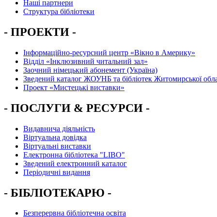
Наші партнери
Структура бібліотеки
- ПРОЕКТИ -
Інформаційно-ресурсний центр «Вікно в Америку»
Вiддiл «Інклюзивний читальний зал»
Заочний німецький абонемент (Україна)
Зведений каталог ЖОУНБ та бібліотек Житомирської обла
Проект «Мистецькі виставки»
- ПОСЛУГИ & РЕСУРСИ -
Видавнича діяльність
Віртуальна довідка
Віртуальні виставки
Електронна бібліотека "LIBO"
Зведений електронний каталог
Періодичні видання
- БІБЛІОТЕКАРЮ -
Безперервна бібліотечна освіта