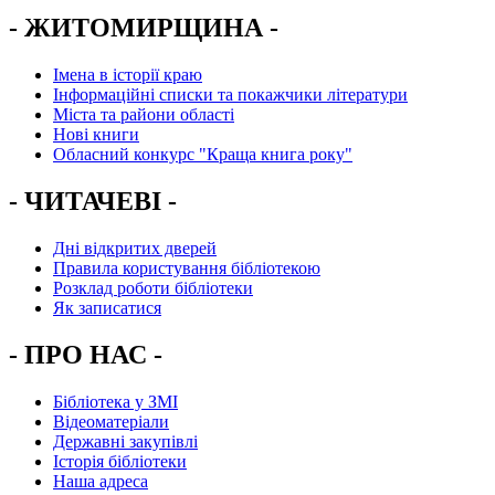
- ЖИТОМИРЩИНА -
Імена в історії краю
Інформаційні списки та покажчики літератури
Міста та райони області
Нові книги
Обласний конкурс "Краща книга року"
- ЧИТАЧЕВІ -
Дні відкритих дверей
Правила користування бібліотекою
Розклад роботи бібліотеки
Як записатися
- ПРО НАС -
Бібліотека у ЗМІ
Відеоматеріали
Державні закупівлі
Історія бібліотеки
Наша адреса