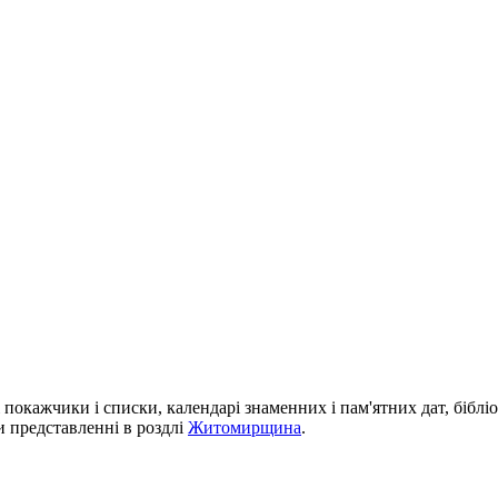
і покажчики і списки, календарі знаменних і пам'ятних дат, біблі
си представленні в роздлі
Житомирщина
.