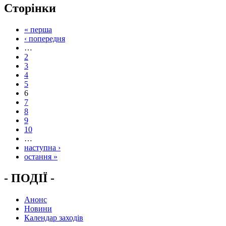
Сторінки
« перша
‹ попередня
…
2
3
4
5
6
7
8
9
10
…
наступна ›
остання »
- ПОДІЇ -
Анонс
Новини
Календар заходів