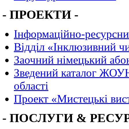
- ПРОЕКТИ -
Інформаційно-ресурсни
Вiддiл «Інклюзивний ч
Заочний німецький або
Зведений каталог ЖОУН
області
Проект «Мистецькі вис
- ПОСЛУГИ & РЕСУР