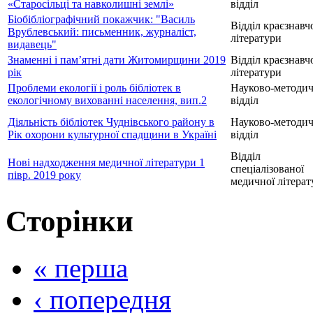
«Старосільці та навколишні землі»
відділ
Біобібліографічний покажчик: "Василь
Відділ краєзнавч
Врублевський: письменник, журналіст,
літератури
видавець"
Знаменні і пам’ятні дати Житомирщини 2019
Відділ краєзнавч
рік
літератури
Проблеми екології і роль бібліотек в
Науково-методи
екологічному вихованні населення, вип.2
відділ
Діяльність бібліотек Чуднівського району в
Науково-методи
Рік охорони культурної спадщини в Україні
відділ
Відділ
Нові надходження медичної літератури 1
спеціалізованої
півр. 2019 року
медичної літерат
Сторінки
« перша
‹ попередня