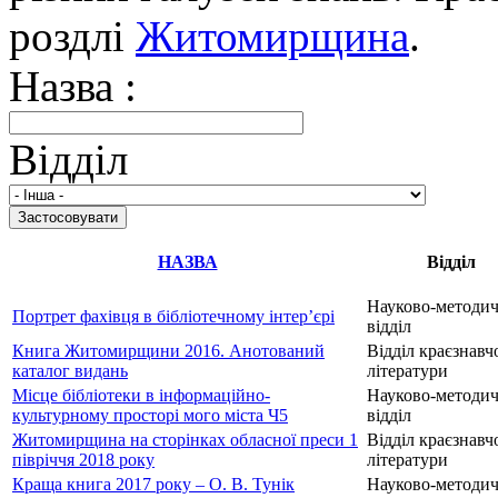
роздлі
Житомирщина
.
Назва :
Відділ
НАЗВА
Відділ
Науково-методи
Портрет фахівця в бібліотечному інтер’єрі
відділ
Книга Житомирщини 2016. Анотований
Відділ краєзнавч
каталог видань
літератури
Місце бібліотеки в інформаційно-
Науково-методи
культурному просторі мого міста Ч5
відділ
Житомирщина на сторінках обласної преси 1
Відділ краєзнавч
півріччя 2018 року
літератури
Краща книга 2017 року – О. В. Тунік
Науково-методи