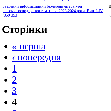
Зведений інформаційний бюлетень літератури
В
сільськогосподарської тематики. 2023-2024 роки. Вип. І-ІV
в
(350-353)
л
Сторінки
« перша
‹ попередня
1
2
3
4