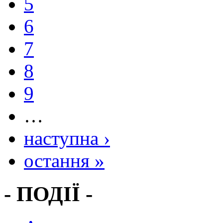
5
6
7
8
9
…
наступна ›
остання »
- ПОДІЇ -