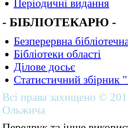
Періодичні видання
- БІБЛІОТЕКАРЮ -
Безперервна бібліотечна
Бібліотеки області
Ділове досьє
Статистичний збірник 
Всі права захищено © 20
Ольжича
Передрук та інше викорис