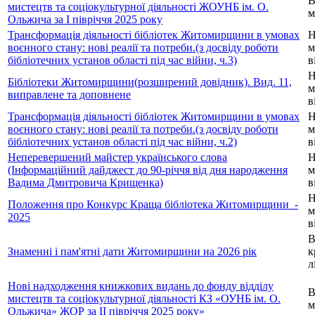
В
мистецтв та соціокультурної діяльності ЖОУНБ ім. О.
м
Ольжича за І півріччя 2025 року
Трансформація діяльності бібліотек Житомирщини в умовах
Н
воєнного стану: нові реалії та потреби.(з досвіду роботи
м
бібліотечних установ області під час війни, ч.3)
в
Н
Бібліотеки Житомирщини(розширений довідник). Вид. 11,
м
виправлене та доповнене
в
Трансформація діяльності бібліотек Житомирщини в умовах
Н
воєнного стану: нові реалії та потреби.(з досвіду роботи
м
бібліотечних установ області під час війни, ч.2)
в
Неперевершений майстер українського слова
Н
(Інформаційний дайджест до 90-річчя від дня народження
м
Вадима Дмитровича Крищенка)
в
Н
Положення про Конкурс Краща бібліотека Житомирщини_-
м
2025
в
В
Знаменні і пам'ятні дати Житомирщини на 2026 рік
к
л
Нові надходження книжкових видань до фонду відділу
В
мистецтв та соціокультурної діяльності КЗ «ОУНБ ім. О.
м
Ольжича» ЖОР за ІІ півріччя 2025 року»