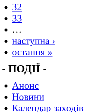
32
33
…
наступна ›
остання »
- ПОДІЇ -
Анонс
Новини
Календар заходів