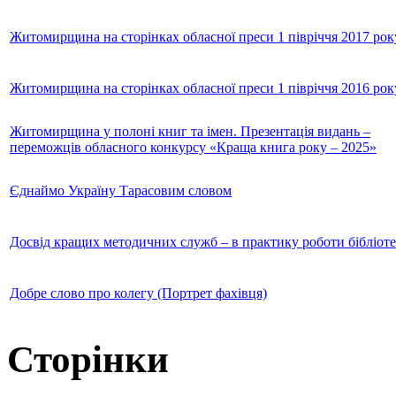
Житомирщина на сторінках обласної преси 1 півріччя 2017 рок
Житомирщина на сторінках обласної преси 1 півріччя 2016 рок
Житомирщина у полоні книг та імен. Презентація видань –
переможців обласного конкурсу «Краща книга року – 2025»
Єднаймо Україну Тарасовим словом
Досвід кращих методичних служб – в практику роботи бібліот
Добре слово про колегу (Портрет фахівця)
Сторінки