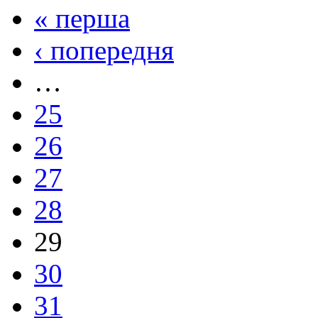
« перша
‹ попередня
…
25
26
27
28
29
30
31