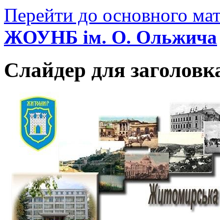
Перейти до основного мат
ЖОУНБ ім. О. Ольжича
Слайдер для заголовк