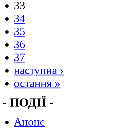
33
34
35
36
37
наступна ›
остання »
- ПОДІЇ -
Анонс