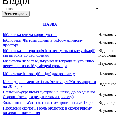
Відділ
НАЗВА
Бібліотека очима користувачів
Науково-
Бібліотеки Житомирщини в інформаційному
Науково-
просторі
Бібліотека — територія інтелектуальної комунікації:
Відділ со
від витоків до сьогодення
інформаці
Бібліотека як міст культурної інтеграції внутрішньо
Науково-
переміщених осіб у місцеві громади
Бібліотека: інноваційні ідеї для розвитку
Науково-
Календар знаменних і пам’ятних дат Житомирщини
Відділ кр
на 2017 рік
Польсько-українські зустрічі на шляху до об'єднаної
Науково-
Європи (огляд за результатами проекту)
Знаменні і пам'ятні дати житомирщини на 2017 рік
Відділ кр
Проблеми екології і роль бібліотек в екологічному
Науково-
вихованні населення