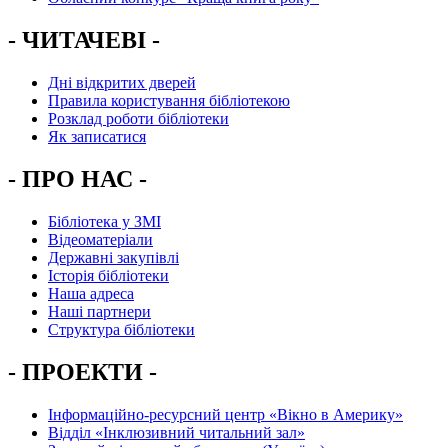
- ЧИТАЧЕВІ -
Дні відкритих дверей
Правила користування бібліотекою
Розклад роботи бібліотеки
Як записатися
- ПРО НАС -
Бібліотека у ЗМІ
Відеоматеріали
Державні закупівлі
Історія бібліотеки
Наша адреса
Наші партнери
Структура бібліотеки
- ПРОЕКТИ -
Інформаційно-ресурсний центр «Вікно в Америку»
Вiддiл «Інклюзивний читальний зал»