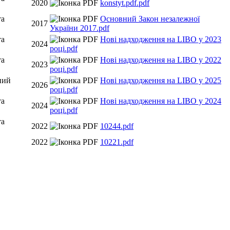
2020
konstyt.pdf.pdf
та
Основний Закон незалежної
2017
України 2017.pdf
та
Нові надходження на LIBO у 2023
2024
році.pdf
та
Нові надходження на LIBO у 2022
2023
році.pdf
ний
Нові надходження на LIBO у 2025
2026
році.pdf
та
Нові надходження на LIBO у 2024
2024
році.pdf
та
2022
10244.pdf
2022
10221.pdf