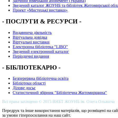
Заочний німецький абонемент (Україна)
Зведений каталог ЖОУНБ та бібліотек Житомирської обла
Проект «Мистецькі виставки»
- ПОСЛУГИ & РЕСУРСИ -
Видавнича діяльність
Віртуальна довідка
Віртуальні виставки
Електронна бібліотека "LIBO"
Зведений електронний каталог
Періодичні видання
- БІБЛІОТЕКАРЮ -
Безперервна бібліотечна освіта
Бібліотеки області
Ділове досьє
Статистичний збірник "Бібліотечна Житомирщина"
Всі права захищено © 2015 ВНБТ ЖОУНБ ім. Олега Ольжича
Передрук та інше використання матеріалів, що розміщені на сай
за умови гіперпосилання на наш сайт.