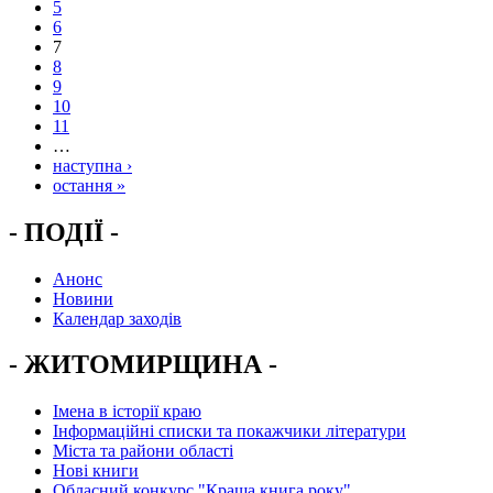
5
6
7
8
9
10
11
…
наступна ›
остання »
- ПОДІЇ -
Анонс
Новини
Календар заходів
- ЖИТОМИРЩИНА -
Імена в історії краю
Інформаційні списки та покажчики літератури
Міста та райони області
Нові книги
Обласний конкурс "Краща книга року"