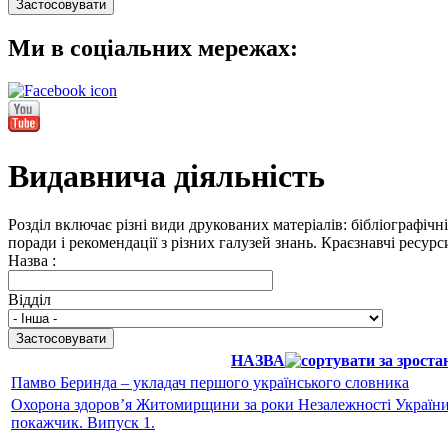
Ми в соціальних мережах:
Видавнича діяльність
Розділ включає різні види друкованих матеріалів: бібліографічн
поради і рекомендації з різних галузей знань. Краєзнавчі ресур
Назва :
Відділ
НАЗВА
Памво Беринда – укладач першого українського словника
Охорона здоров’я Житомирщини за роки Незалежності України (
покажчик. Випуск 1.