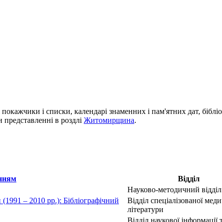
і покажчики і списки, календарі знаменних і пам'ятних дат, біблі
си представленні в роздлі
Житомирщина
.
Відділ
Науково-методичний відділ
1991 – 2010 рр.): Бібліографічний
Відділ спеціалізованої меди
літератури
Відділ наукової інформації 