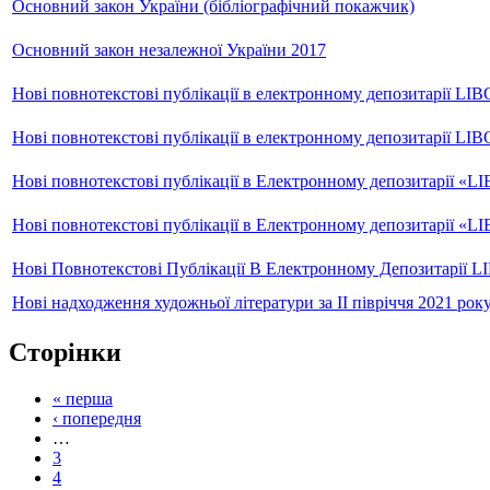
Основний закон України (бібліографічний покажчик)
Основний закон незалежної України 2017
Нові повнотекстові публікації в електронному депозитарії LIB
Нові повнотекстові публікації в електронному депозитарії LIB
Нові повнотекстові публікації в Електронному депозитарії «LI
Нові повнотекстові публікації в Електронному депозитарії «LI
Нові Повнотекстові Публікації В Електронному Депозитарії L
Нові надходження художньої літератури за ІІ півріччя 2021 рок
Сторінки
« перша
‹ попередня
…
3
4