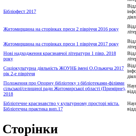
Відд
Бібліофест 2017
інф
діял
Відд
Житомирщина на сторінках преси 2 півріччя 2016 року
літ
Відд
Житомирщина на сторінках преси 1 півріччя 2017 року
літ
Нові надходження краєзнавчої літератури 1 півр. 2018
Відд
року
літ
Відд
Соціокультурна діяльність ЖОУНБ імені О.Ольжича 2017
інф
рік 2-е півріччя
діял
Положення про Опорну бібліотеку з бібліотеками-філіями
Нау
сільської/селищної ради Житомирської області (Примірне),
відд
2018
Бібліотечне краєзнавство у культурному просторі міста.
Нау
Бібліотечна практика вип.17
відд
Сторінки