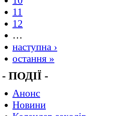
10
11
12
…
наступна ›
остання »
- ПОДІЇ -
Анонс
Новини