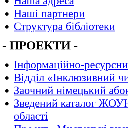
Наша адреса
Наші партнери
Структура бібліотеки
- ПРОЕКТИ -
Інформаційно-ресурсни
Вiддiл «Інклюзивний ч
Заочний німецький або
Зведений каталог ЖОУН
області