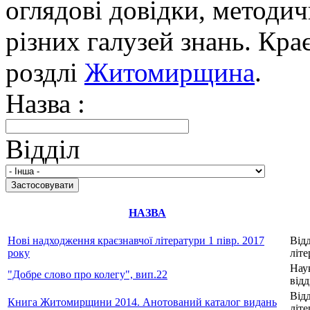
оглядові довідки, методич
різних галузей знань. Кра
роздлі
Житомирщина
.
Назва :
Відділ
НАЗВА
Нові надходження краєзнавчої літератури 1 півр. 2017
Відд
року
літ
Нау
"Добре слово про колегу", вип.22
відд
Відд
Книга Житомирщини 2014. Анотований каталог видань
літ