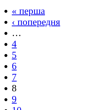
« перша
‹ попередня
…
4
5
6
7
8
9