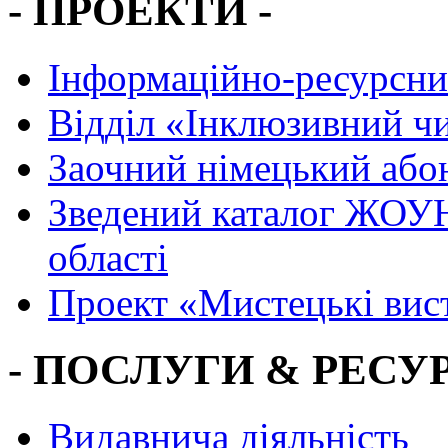
- ПРОЕКТИ -
Інформаційно-ресурсни
Вiддiл «Інклюзивний ч
Заочний німецький або
Зведений каталог ЖОУН
області
Проект «Мистецькі вис
- ПОСЛУГИ & РЕСУР
Видавнича діяльність