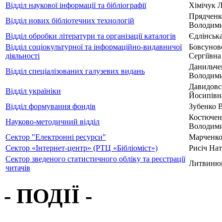
Відділ наукової інформації та бібліографії
Хімічук 
Прядченк
Відділ нових бібліотечних технологій
Володими
Відділ обробки літератури та організації каталогів
Єдлінська
Відділ соціокультурної та інформаційно-видавничої
Бовсунов
діяльності
Сергіївна
Данильче
Відділ спеціалізованих галузевих видань
Володими
Давидовс
Відділ україніки
Йосипівн
Відділ формування фондів
Зубенко 
Костючен
Науково-методичний відділ
Володими
Сектор "Електронні ресурси"
Марченко
Сектор «Інтернет-центр» (РТЦ «Бібліоміст»)
Рисіч На
Сектор зведеного статистичного обліку та реєстрації
Литвинюк
читачів
- ПОДІЇ -