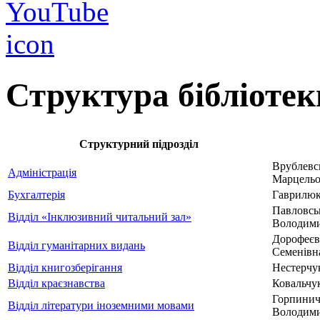
Структура бібліотек
Структурний підрозділ
Врублевс
Адміністрація
Марцель
Бухгалтерія
Гаврилюк
Павловсь
Відділ «Інклюзивний читальний зал»
Володими
Дорофеєв
Відділ гуманітарних видань
Семенівн
Відділ книгозберігання
Нестерчук
Відділ краєзнавства
Ковальчук
Горпинич
Відділ літератури іноземними мовами
Володими