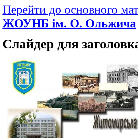
Перейти до основного мат
ЖОУНБ ім. О. Ольжича
Слайдер для заголовк