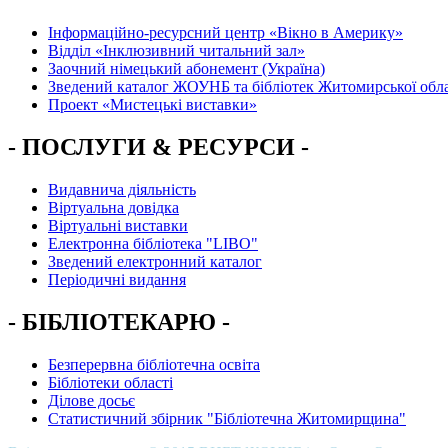
Інформаційно-ресурсний центр «Вікно в Америку»
Вiддiл «Інклюзивний читальний зал»
Заочний німецький абонемент (Україна)
Зведений каталог ЖОУНБ та бібліотек Житомирської обла
Проект «Мистецькі виставки»
- ПОСЛУГИ & РЕСУРСИ -
Видавнича діяльність
Віртуальна довідка
Віртуальні виставки
Електронна бібліотека "LIBO"
Зведений електронний каталог
Періодичні видання
- БІБЛІОТЕКАРЮ -
Безперервна бібліотечна освіта
Бібліотеки області
Ділове досьє
Статистичний збірник "Бібліотечна Житомирщина"