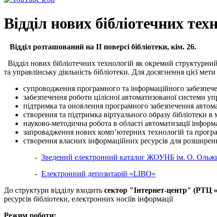
Відділ нових бібліотечних тех
Відділ
розташован
ий
на ІІ поверсі бібліотеки
, кім. 26.
Відділ нових бібліотечних технологій як окремий структурний
та управлінську діяльність бібліотеки. Для досягнення цієї мет
супроводження програмного та інформаційного забезпеченн
забезпечення роботи цілісної автоматизованої системи уп
підтримка та оновлення програмного забезпечення автома
створення та підтримка віртуального образу бібліотеки в 
науково-методична робота в області автоматизації інформ
запровадження нових комп’ютерних технологій та програм
створення власних інформаційних ресурсів для розширенн
-
Зведений електронний каталог ЖОУНБ ім. О. Ольжича
-
Електронний депозитарій «LIBO»
До структури відділу входить
сектор
"Інтернет-центр" (РТЦ «
ресурсів бібліотеки, електронних носіїв інформації
Режим роботи: