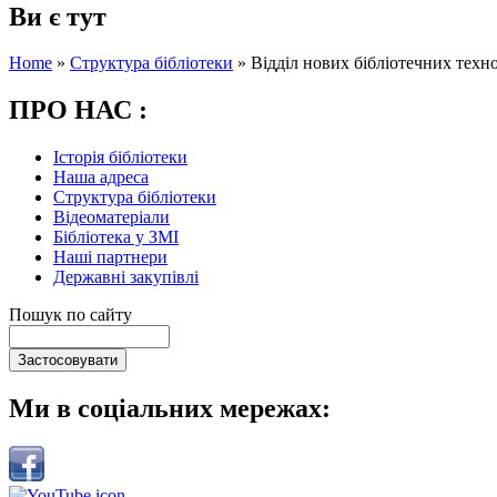
Ви є тут
Home
»
Структура бібліотеки
»
Відділ нових бібліотечних техн
ПРО НАС :
Історія бібліотеки
Наша адреса
Структура бібліотеки
Відеоматеріали
Бібліотека у ЗМІ
Наші партнери
Державні закупівлі
Пошук по сайту
Ми в соціальних мережах: