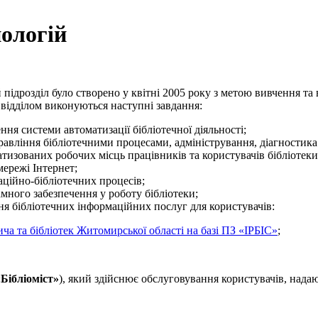
нологій
 підрозділ було створено у квітні 2005 року з метою вивчення 
и відділом виконуються наступні завдання:
я системи автоматизації бібліотечної діяльності;
равління бібліотечними процесами, адміністрування, діагностика
тизованих робочих місць працівників та користувачів бібліотеки
мережі Інтернет;
аційно-бібліотечних процесів;
ного забезпечення у роботу бібліотеки;
я бібліотечних інформаційних послуг для користувачів:
 та бібліотек Житомирської області на базі ПЗ «ІРБІС»
;
Бібліоміст»
), який здійснює обслуговування користувачів, нада