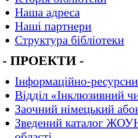
Наша адреса
Наші партнери
Структура бібліотеки
- ПРОЕКТИ -
Інформаційно-ресурсни
Вiддiл «Інклюзивний ч
Заочний німецький або
Зведений каталог ЖОУН
області