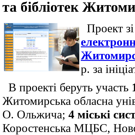
та бібліотек Житоми
Проект зі
електронн
Житомирсь
р. за ініц
В проекті беруть участь
Житомирська обласна уніве
О. Ольжича;
4 міські сис
Коростенська МЦБС, Нов