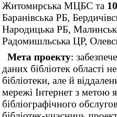
Житомирська МЦБС та
1
Баранівська РБ, Бердичів
Народицька РБ, Малинська
Радомишльська ЦР, Олевсь
Мета проекту
: забезпеч
даних бібліотек області н
бібліотеки, але й віддале
мережі Інтернет з метою я
бібліографічного обслугов
бібліотек-учасниць проект