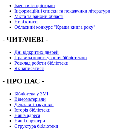
Імена в історії краю
Інформаційні списки та покажчики літератури
Міста та райони області
Нові книги
Обласний конкурс "Краща книга року"
- ЧИТАЧЕВІ -
Дні відкритих дверей
Правила користування бібліотекою
Розклад роботи бібліотеки
Як записатися
- ПРО НАС -
Бібліотека у ЗМІ
Відеоматеріали
Державні закупівлі
Історія бібліотеки
Наша адреса
Наші партнери
Структура бібліотеки