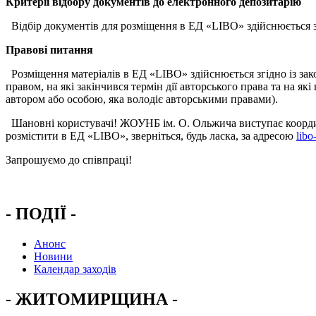
Критерії відбору документів
до електронного депозитарію
Відбір документів для розміщення в ЕД «LIBO» здійснюється за
Правові питання
Розміщення матеріалів в ЕД «LIBO» здійснюється згідно із за
правом, на які закінчився термін дії авторського права та на я
автором або особою, яка володіє авторськими правами).
Шановні користувачі! ЖОУНБ ім. О. Ольжича виступає координа
розмістити в ЕД «LIBO», зверніться, будь ласка, за адресою
libo
Запрошуємо до співпраці!
- ПОДІЇ -
Анонс
Новини
Календар заходів
- ЖИТОМИРЩИНА -