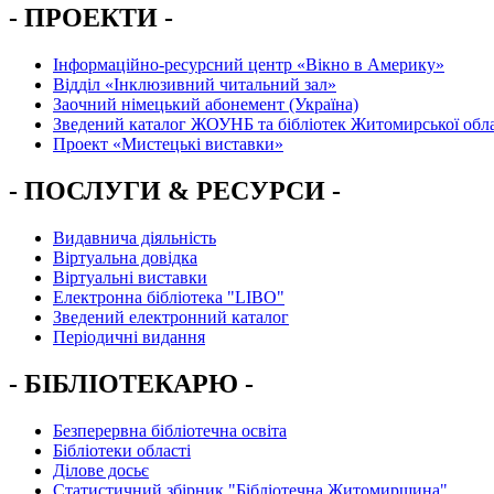
- ПРОЕКТИ -
Інформаційно-ресурсний центр «Вікно в Америку»
Вiддiл «Інклюзивний читальний зал»
Заочний німецький абонемент (Україна)
Зведений каталог ЖОУНБ та бібліотек Житомирської обла
Проект «Мистецькі виставки»
- ПОСЛУГИ & РЕСУРСИ -
Видавнича діяльність
Віртуальна довідка
Віртуальні виставки
Електронна бібліотека "LIBO"
Зведений електронний каталог
Періодичні видання
- БІБЛІОТЕКАРЮ -
Безперервна бібліотечна освіта
Бібліотеки області
Ділове досьє
Статистичний збірник "Бібліотечна Житомирщина"