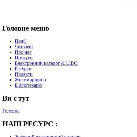
Головне меню
Події
Читачеві
Про нас
Послуги
Електронний каталог & LIBO
Ресурси
Проекти
Житомирщина
Бібліотекарю
Ви є тут
Головна
НАШ РЕСУРС :
Зведений електронний каталог