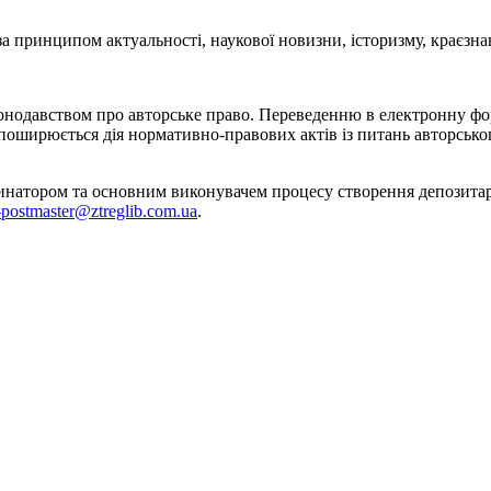
 принципом актуальності, наукової новизни, історизму, краєзнав
конодавством про авторське право. Переведенню в електронну фо
кі поширюється дія нормативно-правових актів із питань авторсько
тором та основним виконувачем процесу створення депозитарію.
-postmaster@ztreglib.com.ua
.