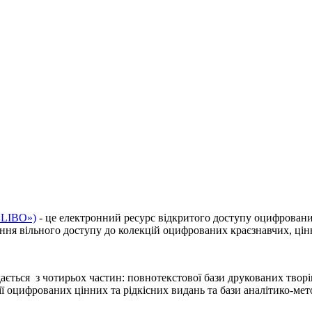
«LIBO»)
- це електронний ресурс відкритого доступу оцифрован
ання вільного доступу до колекцій оцифрованих краєзнавчих, цін
ться з чотирьох частин: повнотекстової бази друкованих творі
 оцифрованих цінних та рідкісних видань та бази аналітико-мето