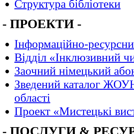
Структура бібліотеки
- ПРОЕКТИ -
Інформаційно-ресурсни
Вiддiл «Інклюзивний ч
Заочний німецький або
Зведений каталог ЖОУН
області
Проект «Мистецькі вис
- ПОСЛУГИ & РЕСУР