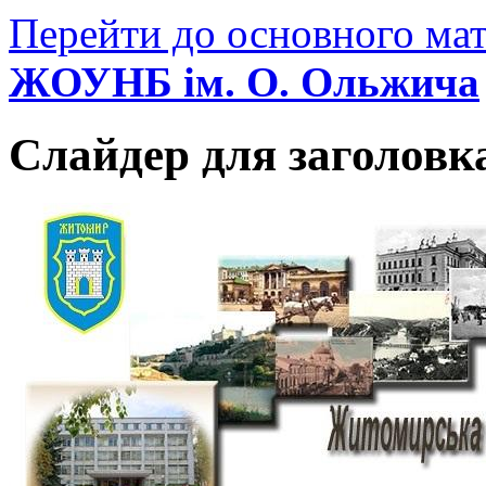
Перейти до основного мат
ЖОУНБ ім. О. Ольжича
Слайдер для заголовк