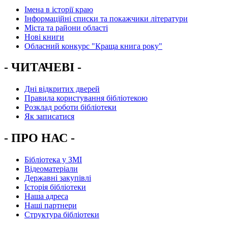
Імена в історії краю
Інформаційні списки та покажчики літератури
Міста та райони області
Нові книги
Обласний конкурс "Краща книга року"
- ЧИТАЧЕВІ -
Дні відкритих дверей
Правила користування бібліотекою
Розклад роботи бібліотеки
Як записатися
- ПРО НАС -
Бібліотека у ЗМІ
Відеоматеріали
Державні закупівлі
Історія бібліотеки
Наша адреса
Наші партнери
Структура бібліотеки