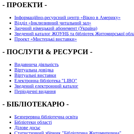
- ПРОЕКТИ -
Інформаційно-ресурсний центр «Вікно в Америку»
Вiддiл «Інклюзивний читальний зал»
Заочний німецький абонемент (Україна)
Зведений каталог ЖОУНБ та бібліотек Житомирської обла
Проект «Мистецькі виставки»
- ПОСЛУГИ & РЕСУРСИ -
Видавнича діяльність
Віртуальна довідка
Віртуальні виставки
Електронна бібліотека "LIBO"
Зведений електронний каталог
Періодичні видання
- БІБЛІОТЕКАРЮ -
Безперервна бібліотечна освіта
Бібліотеки області
Ділове досьє
Статистичний збірник "Бібліотечна Житомирщина"