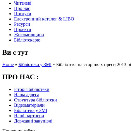
Читачеві
Про нас
Послуги
Електронний каталог & LIBO
Ресурси
Проекти
Житомирщина
Бібліотекарю
Ви є тут
Home
»
Бібліотека у ЗМІ
»
Бібліотека на сторінках преси 2013 р
ПРО НАС :
Історія бібліотеки
Наша адреса
Структура бібліотеки
Відеоматеріали
Бібліотека у ЗМІ
Наші партнери
Державні закупівлі
Пошук по сайту