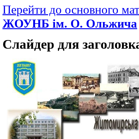
Перейти до основного мат
ЖОУНБ ім. О. Ольжича
Слайдер для заголовк