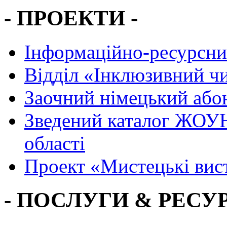
- ПРОЕКТИ -
Інформаційно-ресурсни
Вiддiл «Інклюзивний ч
Заочний німецький або
Зведений каталог ЖОУН
області
Проект «Мистецькі вис
- ПОСЛУГИ & РЕСУР