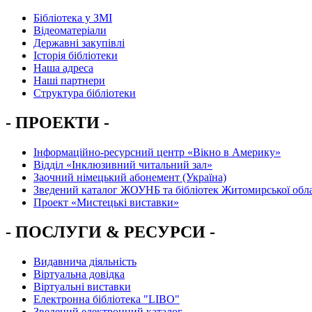
Бібліотека у ЗМІ
Відеоматеріали
Державні закупівлі
Історія бібліотеки
Наша адреса
Наші партнери
Структура бібліотеки
- ПРОЕКТИ -
Інформаційно-ресурсний центр «Вікно в Америку»
Вiддiл «Інклюзивний читальний зал»
Заочний німецький абонемент (Україна)
Зведений каталог ЖОУНБ та бібліотек Житомирської обла
Проект «Мистецькі виставки»
- ПОСЛУГИ & РЕСУРСИ -
Видавнича діяльність
Віртуальна довідка
Віртуальні виставки
Електронна бібліотека "LIBO"
Зведений електронний каталог