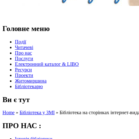
Головне меню
Події
Читачеві
Про нас
Послуги
Електронний каталог & LIBO
Ресурси
Проекти
Житомирщина
Бібліотекарю
Ви є тут
Home
»
Бібліотека у ЗМІ
»
Бібліотека на сторінках інтернет-вида
ПРО НАС :
Історія бібліотеки