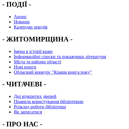
- ПОДІЇ -
Анонс
Новини
Календар заходів
- ЖИТОМИРЩИНА -
Імена в історії краю
Інформаційні списки та покажчики літератури
Міста та райони області
Нові книги
Обласний конкурс "Краща книга року"
- ЧИТАЧЕВІ -
Дні відкритих дверей
Правила користування бібліотекою
Розклад роботи бібліотеки
Як записатися
- ПРО НАС -