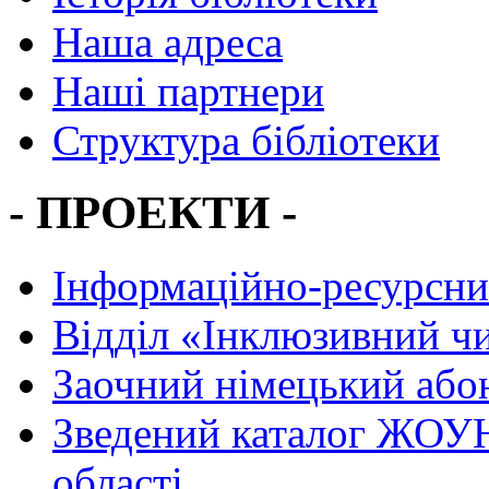
Наша адреса
Наші партнери
Структура бібліотеки
- ПРОЕКТИ -
Інформаційно-ресурсни
Вiддiл «Інклюзивний ч
Заочний німецький або
Зведений каталог ЖОУН
області