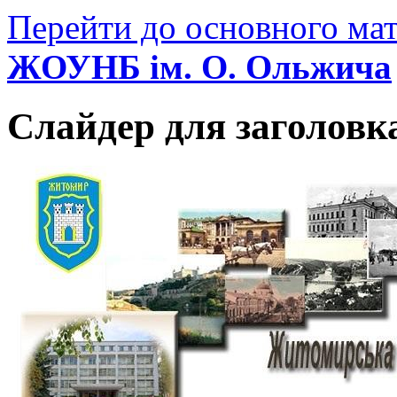
Перейти до основного мат
ЖОУНБ ім. О. Ольжича
Слайдер для заголовк