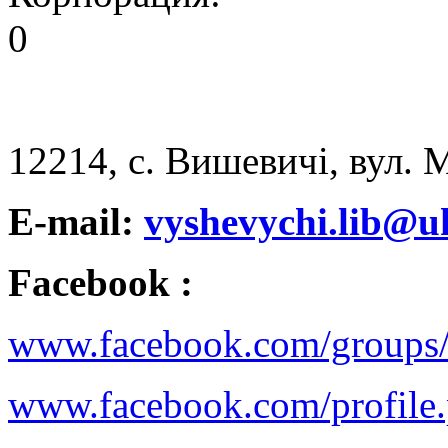
0
12214, с. Вишевичі, вул. 
E
-
m
а
il
:
vyshevychi.lib@uk
Facebook :
www.facebook.com/groups
www.facebook.com/profil