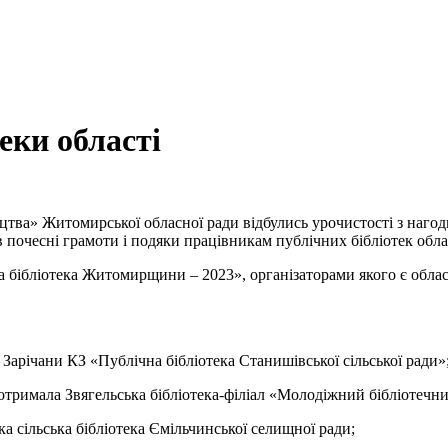
еки області
ацтва» Житомирської обласної ради відбулись урочистості з наго
очесні грамоти і подяки працівникам публічних бібліотек облас
 бібліотека Житомирщини – 2023», організаторами якого є обла
. Зарічани КЗ «Публічна бібліотека Станишівської сільської ради»
тримала Звягельська бібліотека-філіал «Молодіжний бібліотечний
а сільська бібліотека Ємільчинської селищної ради;