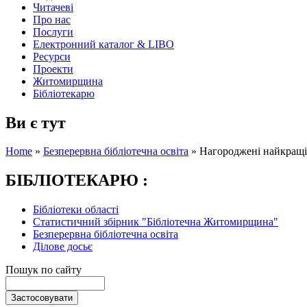
Читачеві
Про нас
Послуги
Електронний каталог & LIBO
Ресурси
Проекти
Житомирщина
Бібліотекарю
Ви є тут
Home
»
Безперервна бібліотечна освіта
»
Нагороджені найкращі 
БІБЛІОТЕКАРЮ :
Бібліотеки області
Статистичний збірник "Бібліотечна Житомирщина"
Безперервна бібліотечна освіта
Ділове досьє
Пошук по сайту