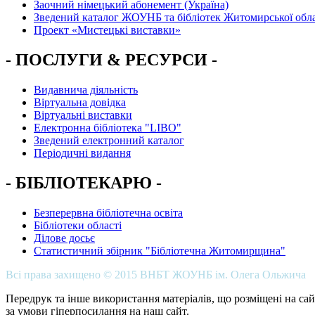
Заочний німецький абонемент (Україна)
Зведений каталог ЖОУНБ та бібліотек Житомирської обла
Проект «Мистецькі виставки»
- ПОСЛУГИ & РЕСУРСИ -
Видавнича діяльність
Віртуальна довідка
Віртуальні виставки
Електронна бібліотека "LIBO"
Зведений електронний каталог
Періодичні видання
- БІБЛІОТЕКАРЮ -
Безперервна бібліотечна освіта
Бібліотеки області
Ділове досьє
Статистичний збірник "Бібліотечна Житомирщина"
Всі права захищено © 2015 ВНБТ ЖОУНБ ім. Олега Ольжича
Передрук та інше використання матеріалів, що розміщені на сай
за умови гіперпосилання на наш сайт.