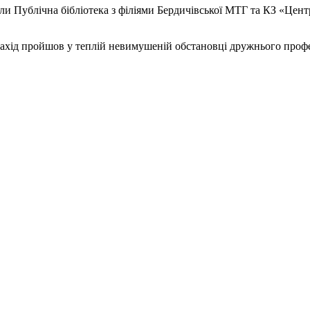
ли Публічна бібліотека з філіями Бердичівської МТГ та КЗ «Цент
ахід пройшов у теплій невимушеній обстановці дружнього профе