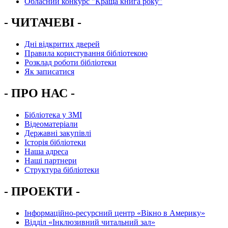
Обласний конкурс "Краща книга року"
- ЧИТАЧЕВІ -
Дні відкритих дверей
Правила користування бібліотекою
Розклад роботи бібліотеки
Як записатися
- ПРО НАС -
Бібліотека у ЗМІ
Відеоматеріали
Державні закупівлі
Історія бібліотеки
Наша адреса
Наші партнери
Структура бібліотеки
- ПРОЕКТИ -
Інформаційно-ресурсний центр «Вікно в Америку»
Вiддiл «Інклюзивний читальний зал»