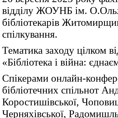
відділу ЖОУНБ ім. О.Ольж
бібліотекарів Житомирщи
спілкування.
Тематика заходу цілком ві
«Бібліотека і війна: єдна
Спікерами онлайн-конфер
бібліотечних спільнот Анд
Коростишівської, Чоповиц
Черняхівської, Радомишль