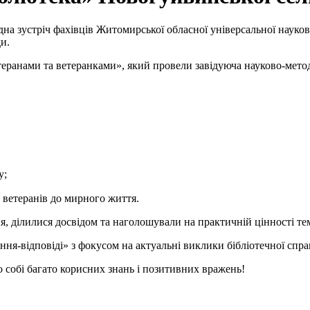
дна зустріч фахівців Житомирської обласної універсальної науков
и.
етеранами та ветеранками», який провели завідуюча науково-мет
у;
 ветеранів до мирного життя.
, ділилися досвідом та наголошували на практичній цінності те
ння-відповіді» з фокусом на актуальні виклики бібліотечної спра
о собі багато корисних знань і позитивних вражень!