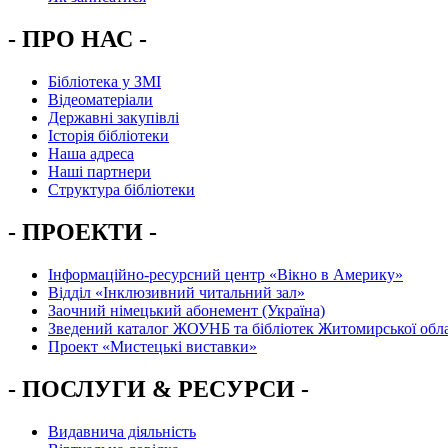
- ПРО НАС -
Бібліотека у ЗМІ
Відеоматеріали
Державні закупівлі
Історія бібліотеки
Наша адреса
Наші партнери
Структура бібліотеки
- ПРОЕКТИ -
Інформаційно-ресурсний центр «Вікно в Америку»
Вiддiл «Інклюзивний читальний зал»
Заочний німецький абонемент (Україна)
Зведений каталог ЖОУНБ та бібліотек Житомирської обла
Проект «Мистецькі виставки»
- ПОСЛУГИ & РЕСУРСИ -
Видавнича діяльність