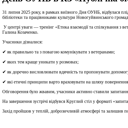
31 липня 2025 року, в рамках виїзного Дня ОУНБ, відбулася плі
бібліотеки та працівниками культури Новогуйвинського громад
У центрі уваги — тренінг «Етика взаємодії та спілкування з в
Галина Козаченко.
Учасники дізналися:
✔ як правильно та з повагою комунікувати з ветеранами;
✔ яких тем краще уникати у розмовах;
✔ як доречно висловлювати вдячність та пропонувати допомог
✔ які етичні принципи варто враховувати на шляху повернення
Обговорення було жвавим, учасники активно ставили запитання
На завершення зустрічі відбувся Круглий стіл у форматі «запита
Захід пройшов у теплій, доброзичливій атмосфері та залишив п