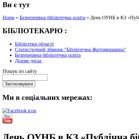
Ви є тут
Home
»
Безперервна бібліотечна освіта
»
День ОУНБ в КЗ «Публ
БІБЛІОТЕКАРЮ :
Бібліотеки області
Статистичний збірник "Бібліотечна Житомирщина"
Безперервна бібліотечна освіта
Ділове досьє
Пошук по сайту
Ми в соціальних мережах:
День ОУНБ в КЗ «Публічна бі