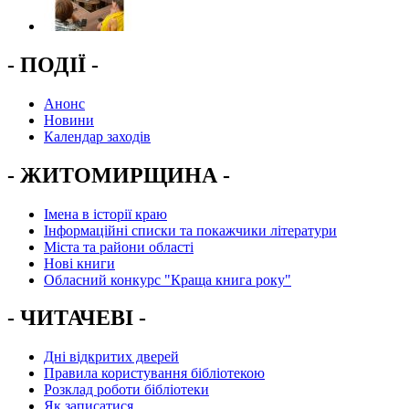
- ПОДІЇ -
Анонс
Новини
Календар заходів
- ЖИТОМИРЩИНА -
Імена в історії краю
Інформаційні списки та покажчики літератури
Міста та райони області
Нові книги
Обласний конкурс "Краща книга року"
- ЧИТАЧЕВІ -
Дні відкритих дверей
Правила користування бібліотекою
Розклад роботи бібліотеки
Як записатися