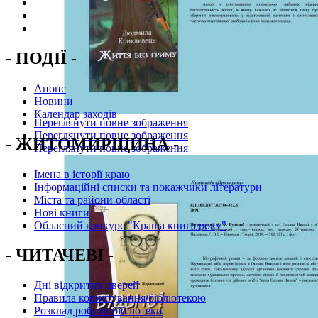
- ПОДІЇ -
Анонс
Новини
Календар заходів
Переглянути повне зображення
Переглянути повне зображення
- ЖИТОМИРЩИНА -
Переглянути повне зображення
Імена в історії краю
Інформаційні списки та покажчики літератури
Міста та райони області
Нові книги
Обласний конкурс "Краща книга року"
- ЧИТАЧЕВІ -
Дні відкритих дверей
Правила користування бібліотекою
Розклад роботи бібліотеки