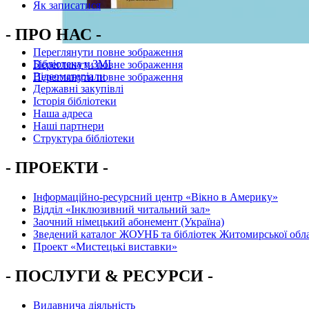
Як записатися
- ПРО НАС -
Переглянути повне зображення
Бібліотека у ЗМІ
Переглянути повне зображення
Відеоматеріали
Переглянути повне зображення
Державні закупівлі
Історія бібліотеки
Наша адреса
Наші партнери
Структура бібліотеки
- ПРОЕКТИ -
Інформаційно-ресурсний центр «Вікно в Америку»
Вiддiл «Інклюзивний читальний зал»
Заочний німецький абонемент (Україна)
Зведений каталог ЖОУНБ та бібліотек Житомирської обла
Проект «Мистецькі виставки»
- ПОСЛУГИ & РЕСУРСИ -
Видавнича діяльність