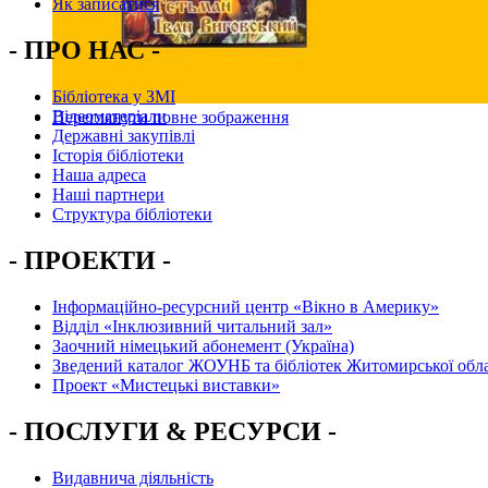
Як записатися
- ПРО НАС -
Бібліотека у ЗМІ
Відеоматеріали
Переглянути повне зображення
Державні закупівлі
Історія бібліотеки
Наша адреса
Наші партнери
Структура бібліотеки
- ПРОЕКТИ -
Інформаційно-ресурсний центр «Вікно в Америку»
Вiддiл «Інклюзивний читальний зал»
Заочний німецький абонемент (Україна)
Зведений каталог ЖОУНБ та бібліотек Житомирської обла
Проект «Мистецькі виставки»
- ПОСЛУГИ & РЕСУРСИ -
Видавнича діяльність