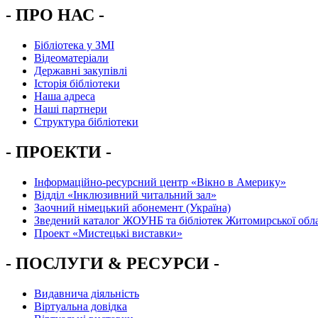
- ПРО НАС -
Бібліотека у ЗМІ
Відеоматеріали
Державні закупівлі
Історія бібліотеки
Наша адреса
Наші партнери
Структура бібліотеки
- ПРОЕКТИ -
Інформаційно-ресурсний центр «Вікно в Америку»
Вiддiл «Інклюзивний читальний зал»
Заочний німецький абонемент (Україна)
Зведений каталог ЖОУНБ та бібліотек Житомирської обла
Проект «Мистецькі виставки»
- ПОСЛУГИ & РЕСУРСИ -
Видавнича діяльність
Віртуальна довідка