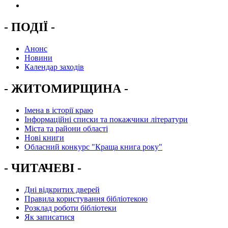
- ПОДІЇ -
Анонс
Новини
Календар заходів
- ЖИТОМИРЩИНА -
Імена в історії краю
Інформаційні списки та покажчики літератури
Міста та райони області
Нові книги
Обласний конкурс "Краща книга року"
- ЧИТАЧЕВІ -
Дні відкритих дверей
Правила користування бібліотекою
Розклад роботи бібліотеки
Як записатися