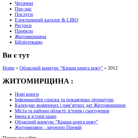
Читачеві
Про нас
Послуги
Електронний каталог & LIBO
Ресурси
Проекти
Житомирщина
Бібліотекарю
Ви є тут
Home
»
Обласний конкурс "Краща книга року"
»
2012
ЖИТОМИРЩИНА :
Нові книги
Інформаційні списки та покажчики літератури
Календар знаменних і пам’ятних дат Житомирщини
Міста та райони області: історія і сьогодення
Імена в історії краю
Обласний конкурс "Краща книга року"
Житомиряни - лауреати Премій
Пошук по сайту