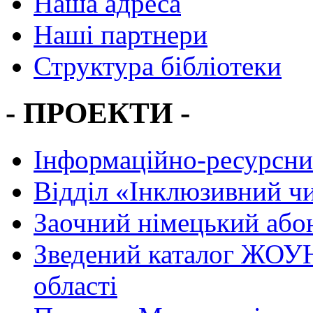
Наша адреса
Наші партнери
Структура бібліотеки
- ПРОЕКТИ -
Інформаційно-ресурсни
Вiддiл «Інклюзивний ч
Заочний німецький або
Зведений каталог ЖОУН
області