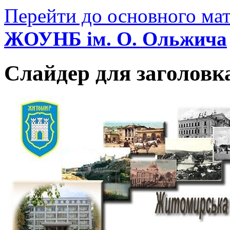
Перейти до основного мат
ЖОУНБ ім. О. Ольжича
Слайдер для заголовк