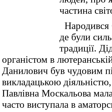
частина світ
Народився С
де були силь
традиції. Ді
органістом в лютеранській
Данилович був чудовим пі
викладацькою діяльністю,
Павлівна Москальова мала 
часто виступала в аматорс