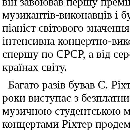
він завоював першу прем
музикантів-виконавців і 
піаніст світового значенн
інтенсивна концертно-вико
спершу по СРСР, а від сер
країнах світу.
Багато разів бував С. Ріхт
роки виступає з безплатн
музичною студентською 
концертами Ріхтер продем