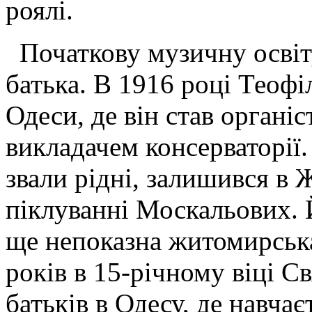
роялі.
Початкову музичну освіту
батька. В 1916 році Теоф
Одеси, де він став органі
викладачем консерваторії.
звали рідні, залишився в 
піклуванні Москальових. Й
ще непоказна житомирська
років в 15-річному віці С
батьків в Одесу, де навчає